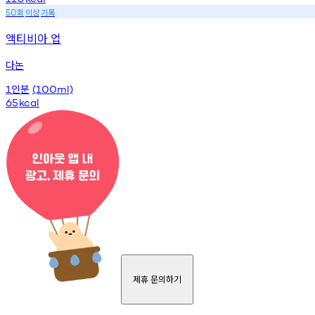
회
이상
기록
50
액티비아 업
다논
인분
1
(100ml)
65
kcal
제휴 문의하기