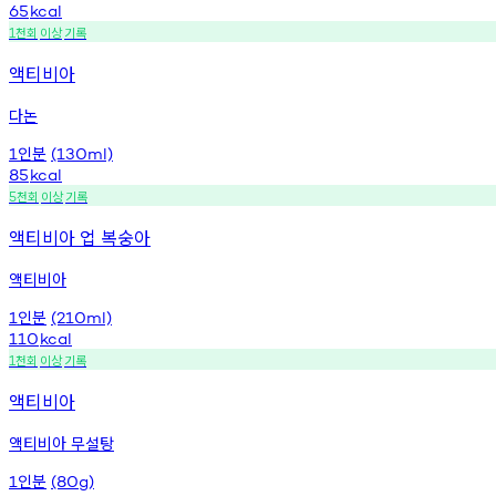
65
kcal
천회
이상
기록
1
액티비아
다논
인분
1
(130ml)
85
kcal
천회
이상
기록
5
액티비아 업 복숭아
액티비아
인분
1
(210ml)
110
kcal
천회
이상
기록
1
액티비아
액티비아 무설탕
인분
1
(80g)