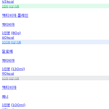
45
kcal
천회
이상
기록
1
액티비아 플레인
액티비아
인분
1
(80g)
60
kcal
회
이상
기록
100
알로에
액티비아
인분
1
(130ml)
90
kcal
회
미만
기록
50
액티비아
페니
인분
1
(100ml)