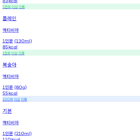
63
kcal
천회
이상
기록
5
플레인
액티비아
인분
1
(130ml)
85
kcal
천회
이상
기록
1
복숭아
액티비아
인분
1
(80g)
55
kcal
회
이상
기록
100
기본
액티비아
인분
1
(210ml)
110
kcal