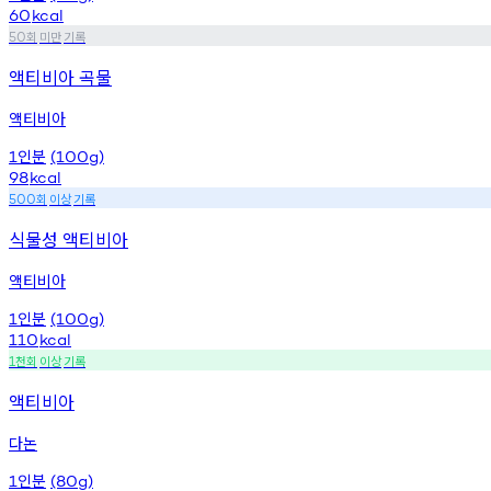
60
kcal
회
미만
기록
50
액티비아 곡물
액티비아
인분
1
(100g)
98
kcal
회
이상
기록
500
식물성 액티비아
액티비아
인분
1
(100g)
110
kcal
천회
이상
기록
1
액티비아
다논
인분
1
(80g)