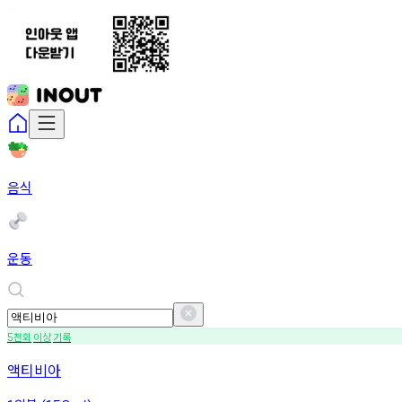
음식
운동
천회
이상
기록
5
액티비아