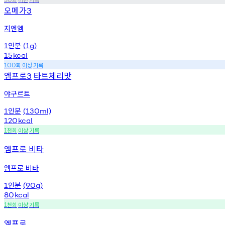
오메가
3
지엔엠
인분
1
(1g)
15
kcal
회
이상
기록
100
엠프로
타트체리맛
3
야구르트
인분
1
(130ml)
120
kcal
천회
이상
기록
1
엠프로 비타
엠프로 비타
인분
1
(90g)
80
kcal
천회
이상
기록
1
엠프로