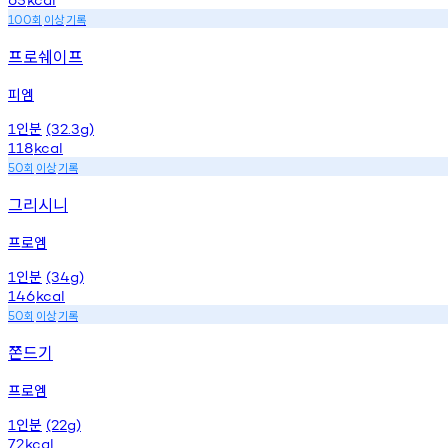
회
이상
기록
100
프로쉐이프
피엠
인분
1
(32.3g)
118
kcal
회
이상
기록
50
그리시니
프로엠
인분
1
(34g)
146
kcal
회
이상
기록
50
쫀드기
프로엠
인분
1
(22g)
72
kcal