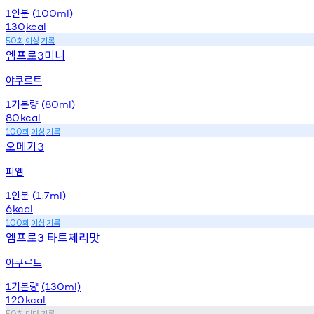
인분
1
(100ml)
130
kcal
회
이상
기록
50
엠프로
미니
3
야쿠르트
기본량
1
(80ml)
80
kcal
회
이상
기록
100
오메가
3
피엠
인분
1
(1.7ml)
6
kcal
회
이상
기록
100
엠프로
타트체리맛
3
야쿠르트
기본량
1
(130ml)
120
kcal
회
미만
기록
50