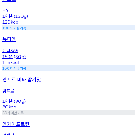
HY
인분
1
(130g)
120
kcal
회
이상
기록
100
뉴티엠
뉴티
365
인분
1
(30g)
115
kcal
회
이상
기록
100
엠프로 비타 딸기맛
엠프로
인분
1
(90g)
80
kcal
회
미만
기록
50
엠제이프로틴