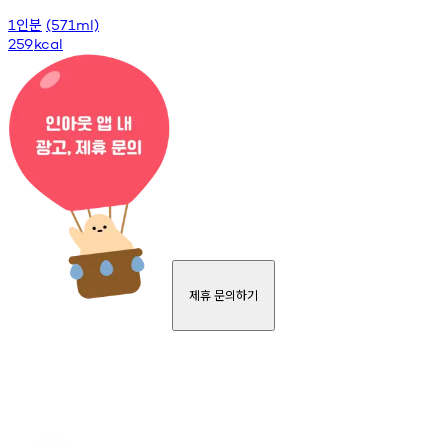
인분
1
(571ml)
259
kcal
제휴 문의하기