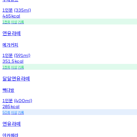
인분
1
(335ml)
465
kcal
천회
이상
기록
1
연유라떼
메가커피
인분
1
(591ml)
351.5
kcal
천회
이상
기록
1
달달연유라떼
빽다방
인분
1
(400ml)
285
kcal
회
이상
기록
50
연유라떼
아카페라