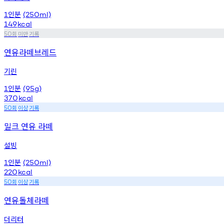
인분
1
(250ml)
149
kcal
회
미만
기록
50
연유라떼브레드
기린
인분
1
(95g)
370
kcal
회
이상
기록
50
밀크 연유 라떼
설빙
인분
1
(250ml)
220
kcal
회
이상
기록
50
연유돌체라떼
더리터