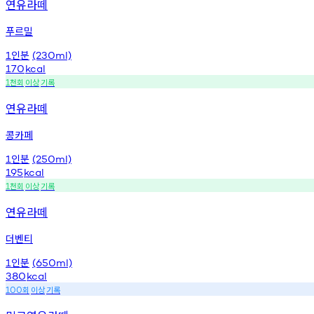
연유라떼
푸르밀
인분
1
(230ml)
170
kcal
천회
이상
기록
1
연유라떼
콩카페
인분
1
(250ml)
195
kcal
천회
이상
기록
1
연유라떼
더벤티
인분
1
(650ml)
380
kcal
회
이상
기록
100