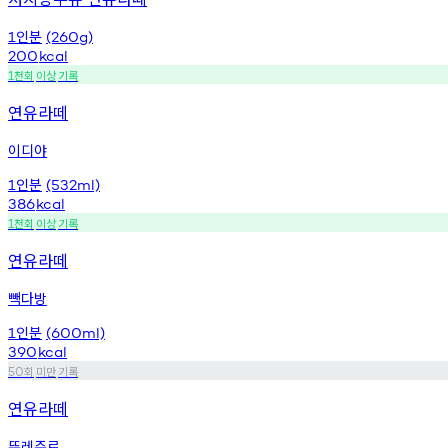
인분
1
(260g)
200
kcal
천회
이상
기록
1
연유라떼
이디야
인분
1
(532ml)
386
kcal
천회
이상
기록
1
연유라떼
빽다방
인분
1
(600ml)
390
kcal
회
미만
기록
50
연유라떼
뚜레쥬르