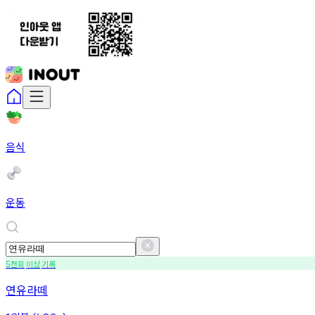
음식
운동
천회
이상
기록
5
연유라떼