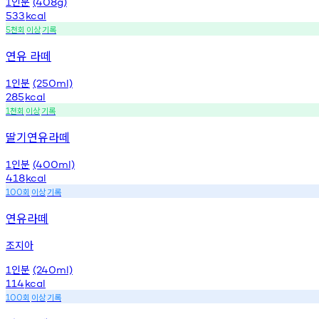
인분
1
(408g)
533
kcal
천회
이상
기록
5
연유 라떼
인분
1
(250ml)
285
kcal
천회
이상
기록
1
딸기연유라떼
인분
1
(400ml)
418
kcal
회
이상
기록
100
연유라떼
조지아
인분
1
(240ml)
114
kcal
회
이상
기록
100