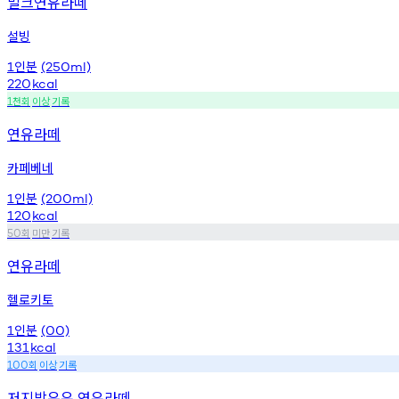
밀크연유라떼
설빙
인분
1
(250ml)
220
kcal
천회
이상
기록
1
연유라떼
카페베네
인분
1
(200ml)
120
kcal
회
미만
기록
50
연유라떼
헬로키토
인분
1
(00)
131
kcal
회
이상
기록
100
저지방우유 연유라떼