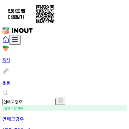
음식
운동
천회
이상
기록
5
연태고량주