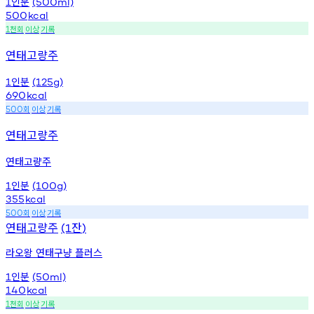
인분
1
(500ml)
500
kcal
천회
이상
기록
1
연태고량주
인분
1
(125g)
690
kcal
회
이상
기록
500
연태고량주
연태고량주
인분
1
(100g)
355
kcal
회
이상
기록
500
연태고량주
잔
(1
)
라오왕 연태구냥 플러스
인분
1
(50ml)
140
kcal
천회
이상
기록
1