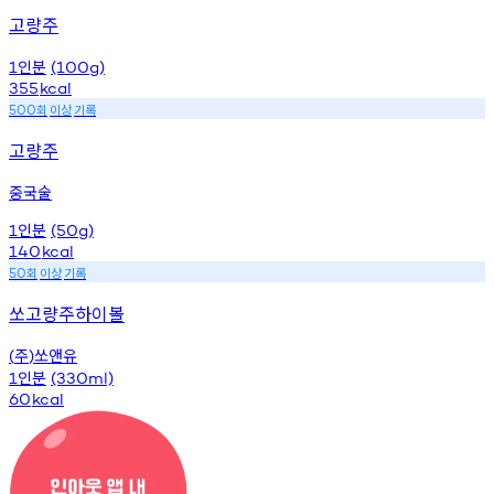
고량주
인분
1
(100g)
355
kcal
회
이상
기록
500
고량주
중국술
인분
1
(50g)
140
kcal
회
이상
기록
50
쏘고량주하이볼
주
쏘앤유
(
)
인분
1
(330ml)
60
kcal