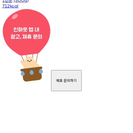
1
(500g)
712
kcal
제휴 문의하기