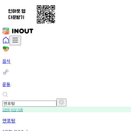
음식
운동
천회
이상
기록
1
연포탕