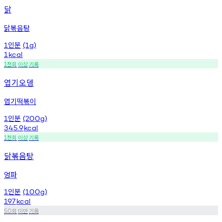
닭
닭볶음탕
인분
1
(1g)
1
kcal
천회
이상
기록
1
엽기오뎅
엽기떡볶이
인분
1
(200g)
345.9
kcal
천회
이상
기록
1
닭볶음탕
엉파
인분
1
(100g)
197
kcal
회
미만
기록
50