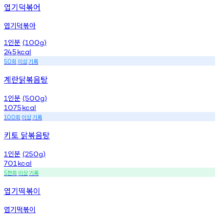
엽기덕볶어
엽기덕볶아
인분
1
(100g)
245
kcal
회
이상
기록
50
계란닭볶음탕
인분
1
(500g)
1075
kcal
회
이상
기록
100
키토 닭볶음탕
인분
1
(250g)
701
kcal
천회
이상
기록
5
엽기떡볶이
엽기떡볶이