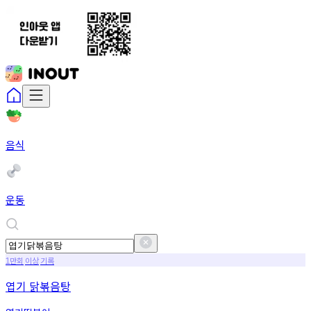
음식
운동
만회
이상
기록
1
엽기 닭볶음탕