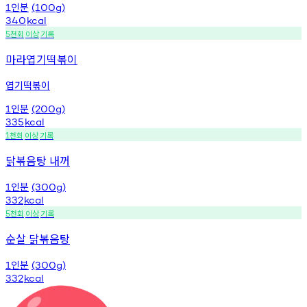
인분
1
(100g)
340
kcal
천회
이상
기록
5
마라엽기떡볶이
엽기떡볶이
인분
1
(200g)
335
kcal
천회
이상
기록
1
닭볶음탕 내꺼
인분
1
(300g)
332
kcal
천회
이상
기록
5
순살 닭볶음탕
인분
1
(300g)
332
kcal