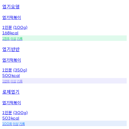
엽기오뎅
엽기떡볶이
인분
1
(100g)
168
kcal
천회
이상
기록
1
엽기반반
엽기떡볶이
인분
1
(350g)
500
kcal
만회
이상
기록
1
로제엽기
엽기떡볶이
인분
1
(300g)
503
kcal
회
이상
기록
100