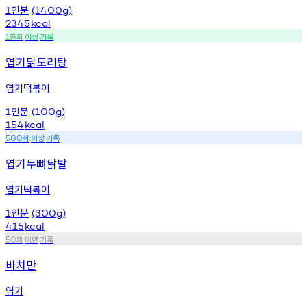
인분
1
(1400g)
2345
kcal
천회
이상
기록
1
엽기닭도리탕
엽기떡볶이
인분
1
(100g)
154
kcal
회
이상
기록
500
엽기무뼈닭발
엽기떡볶이
인분
1
(300g)
415
kcal
회
미만
기록
50
바치만
엽기