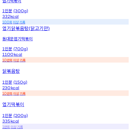
엽기떡볶이
인분
1
(300g)
332
kcal
회
이상
기록
100
엽기닭볶음탕
닭고기만
(
)
동대문엽기떡볶이
인분
1
(700g)
1100
kcal
만회
이상
기록
10
닭볶음탕
인분
1
(150g)
230
kcal
만회
이상
기록
10
엽기떡볶이
인분
1
(200g)
335
kcal
만회
이상
기록
1