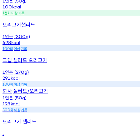
인분
1
(50g)
100
kcal
천회
이상
기록
1
오리고기샐러드
인분
1
(300g)
498
kcal
회
이상
기록
100
그랩 샐러드 오리고기
인분
1
(270g)
291
kcal
회
이상
기록
100
회사
샐러드
오리고기
/
인분
1
(50g)
193
kcal
회
이상
기록
500
오리고기 샐러드
.