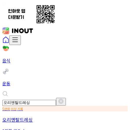
음식
운동
만회
이상
기록
5
오리엔탈드레싱