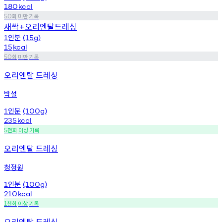
180
kcal
회
미만
기록
50
새싹
오리엔탈드레싱
+
인분
1
(15g)
15
kcal
회
미만
기록
50
오리엔탈 드레싱
박설
인분
1
(100g)
235
kcal
천회
이상
기록
5
오리엔탈 드레싱
청정원
인분
1
(100g)
210
kcal
천회
이상
기록
1
오리엔탈 드레싱