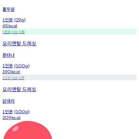
풀무원
인분
1
(29g)
65
kcal
천회
이상
기록
5
오리엔탈 드레싱
폰타나
인분
1
(100g)
190
kcal
회
미만
기록
50
오리엔탈 드레싱
닭대리
인분
1
(100g)
209
kcal