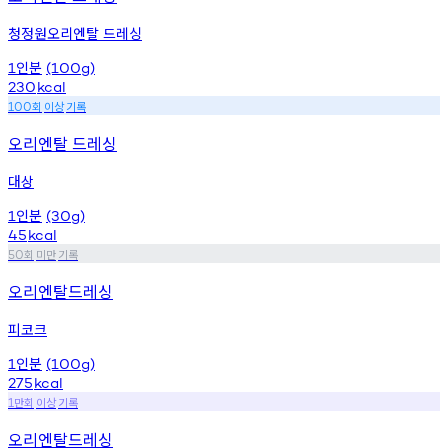
청정원오리엔탈 드레싱
인분
1
(100g)
230
kcal
회
이상
기록
100
오리엔탈 드레싱
대상
인분
1
(30g)
45
kcal
회
미만
기록
50
오리엔탈드레싱
피코크
인분
1
(100g)
275
kcal
만회
이상
기록
1
오리엔탈드레싱