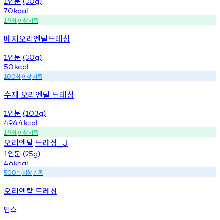
인분
1
(30g)
70
kcal
천회
이상
기록
1
베지오리엔탈드레싱
인분
1
(30g)
50
kcal
회
이상
기록
100
수제 오리엔탈 드레싱
인분
1
(103g)
496.4
kcal
천회
이상
기록
1
오리엔탈
드레싱
_J
인분
1
(25g)
46
kcal
회
이상
기록
500
오리엔탈 드레싱
빕스