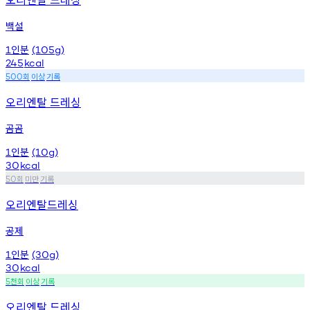
백설
인분
1
(105g)
245
kcal
회
이상
기록
500
오리엔탈 드레싱
곰곰
인분
1
(10g)
30
kcal
회
미만
기록
50
오리엔탈드레싱
공제
인분
1
(30g)
30
kcal
천회
이상
기록
5
오리엔탈 드레싱