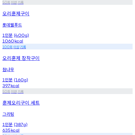
회
미만
기록
50
오리훈제구이
롯데웰푸드
인분
1
(400g)
1060
kcal
회
이상
기록
100
오리훈제 장작구이
참나무
인분
1
(160g)
397
kcal
회
미만
기록
50
훈제오리구이 세트
그리팅
인분
1
(387g)
635
kcal