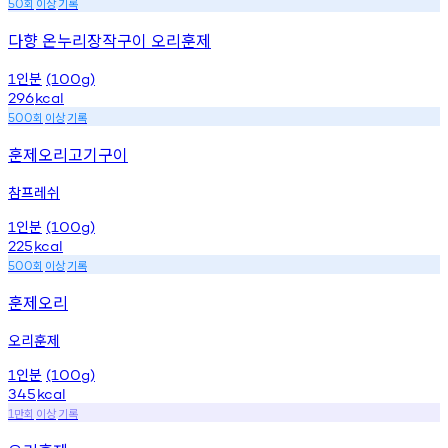
회
이상
기록
50
다향 온누리장작구이 오리훈제
인분
1
(100g)
296
kcal
회
이상
기록
500
훈제오리고기구이
참프레쉬
인분
1
(100g)
225
kcal
회
이상
기록
500
훈제오리
오리훈제
인분
1
(100g)
345
kcal
만회
이상
기록
1