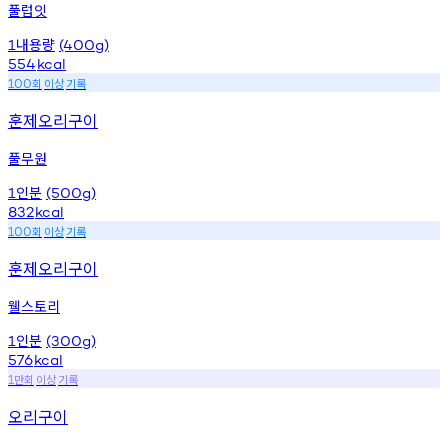
풀럽잇
내용량
1
(400g)
554
kcal
회
이상
기록
100
훈제오리구이
풀무원
인분
1
(500g)
832
kcal
회
이상
기록
100
훈제오리구이
웰스토리
인분
1
(300g)
576
kcal
만회
이상
기록
1
오리구이