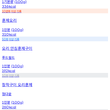
기본량
1
(100g)
336
kcal
만회
이상
기록
10
훈제오리
인분
1
(100g)
310
kcal
회
이상
기록
50
오리 안심훈제구이
푸드월드
인분
1
(100g)
192
kcal
회
미만
기록
50
장작구이 오리훈제
정다운
인분
1
(100g)
260
kcal