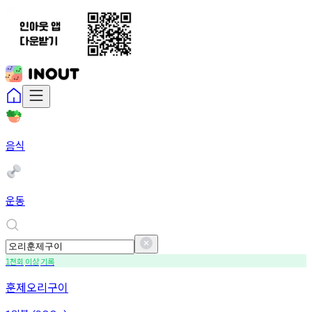
음식
운동
천회
이상
기록
1
훈제오리구이