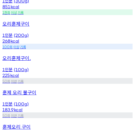
인분
1
(300g)
851
kcal
천회
이상
기록
1
오리훈제구이
인분
1
(200g)
268
kcal
회
이상
기록
100
오리훈제구이.
인분
1
(100g)
225
kcal
회
미만
기록
50
훈제 오리 불구이
인분
1
(100g)
183.9
kcal
회
미만
기록
50
훈제오리 구이