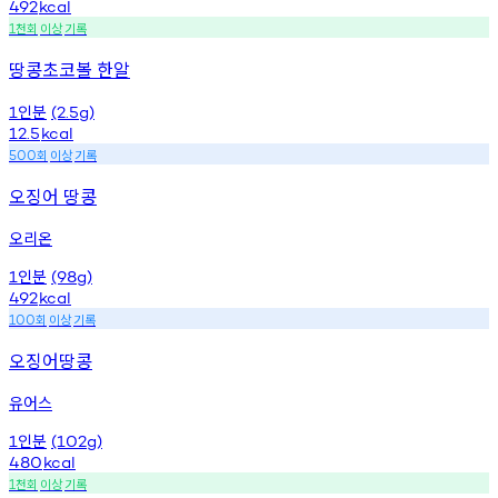
492
kcal
천회
이상
기록
1
땅콩초코볼 한알
인분
1
(2.5g)
12.5
kcal
회
이상
기록
500
오징어 땅콩
오리온
인분
1
(98g)
492
kcal
회
이상
기록
100
오징어땅콩
유어스
인분
1
(102g)
480
kcal
천회
이상
기록
1