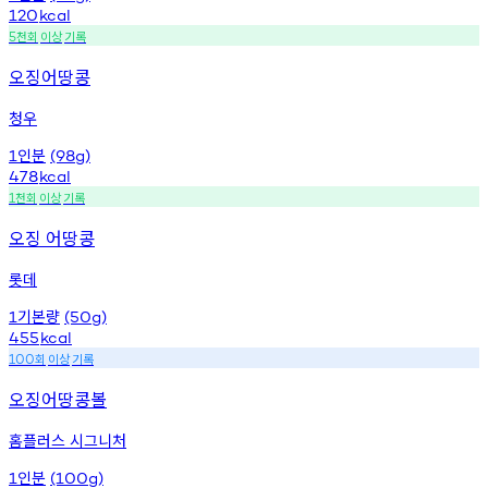
120
kcal
천회
이상
기록
5
오징어땅콩
청우
인분
1
(98g)
478
kcal
천회
이상
기록
1
오징 어땅콩
롯데
기본량
1
(50g)
455
kcal
회
이상
기록
100
오징어땅콩볼
홈플러스 시그니처
인분
1
(100g)