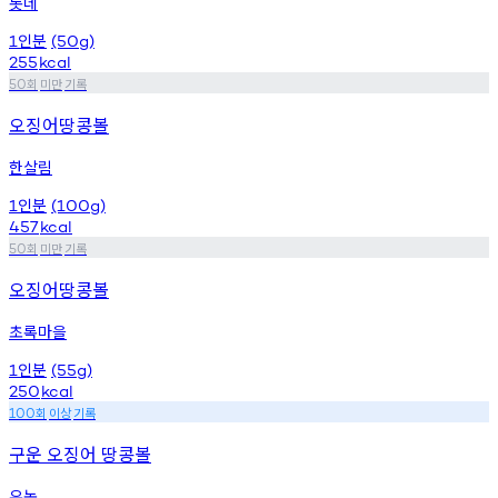
롯데
인분
1
(50g)
255
kcal
회
미만
기록
50
오징어땅콩볼
한살림
인분
1
(100g)
457
kcal
회
미만
기록
50
오징어땅콩볼
초록마을
인분
1
(55g)
250
kcal
회
이상
기록
100
구운 오징어 땅콩볼
우농