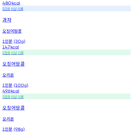
480
kcal
회
이상
기록
50
과자
오징어땅콩
인분
1
(30g)
147
kcal
천회
이상
기록
5
오징어땅콩
오리온
인분
1
(100g)
496
kcal
천회
이상
기록
5
오징어땅콩
오리온
인분
1
(98g)