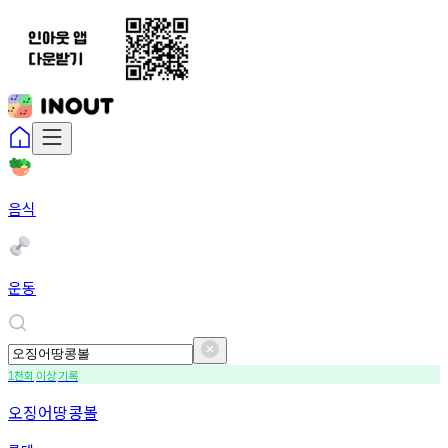
음식
운동
천회
이상
기록
1
오징어땅콩볼