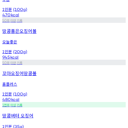
인분
1
(100g)
470
kcal
회
미만
기록
50
땅콩품은오징어볼
오늘좋은
인분
1
(200g)
945
kcal
회
미만
기록
50
꼬마오징어땅콩볼
홈플러스
인분
1
(100g)
480
kcal
천회
이상
기록
1
땅콩버터 오징어
인분
1
(35g)