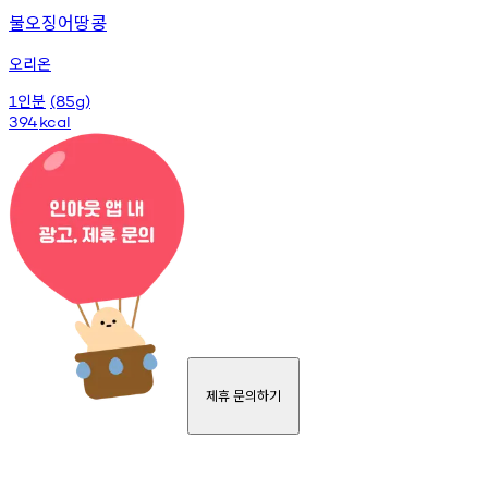
불오징어땅콩
오리온
인분
1
(85g)
394
kcal
제휴 문의하기