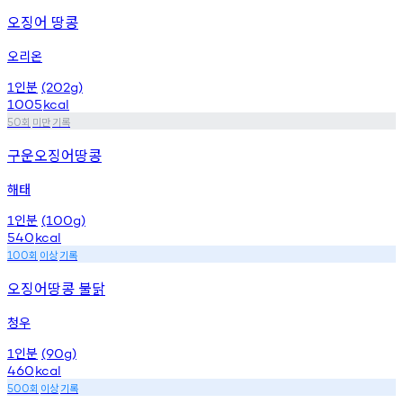
오징어 땅콩
오리온
인분
1
(202g)
1005
kcal
회
미만
기록
50
구운오징어땅콩
해태
인분
1
(100g)
540
kcal
회
이상
기록
100
오징어땅콩 불닭
청우
인분
1
(90g)
460
kcal
회
이상
기록
500