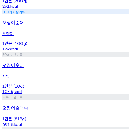
인분
1
(200g)
291
kcal
회
이상
기록
100
오징어순대
오징어
인분
1
(100g)
129
kcal
회
미만
기록
50
오징어순대
지밍
인분
1
(10g)
1045
kcal
회
미만
기록
50
오징어순대속
인분
1
(818g)
691.8
kcal