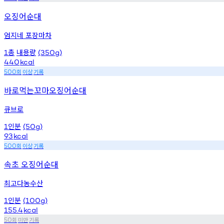
오징어순대
엄지네 포장마차
총
내용량
1
(350g)
440
kcal
회
이상
기록
500
바로먹는꼬마오징어순대
큐브로
인분
1
(50g)
93
kcal
회
이상
기록
500
속초 오징어순대
최고다농수산
인분
1
(100g)
155.4
kcal
회
미만
기록
50