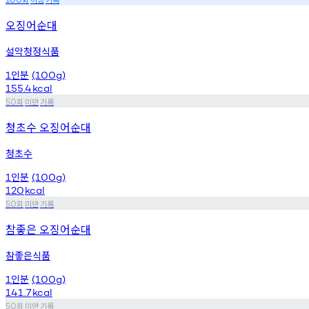
오징어순대
설악청정식품
인분
1
(100g)
155.4
kcal
회
미만
기록
50
청초수 오징어순대
청초수
인분
1
(100g)
120
kcal
회
미만
기록
50
참좋은 오징어순대
참좋은식품
인분
1
(100g)
141.7
kcal
회
미만
기록
50