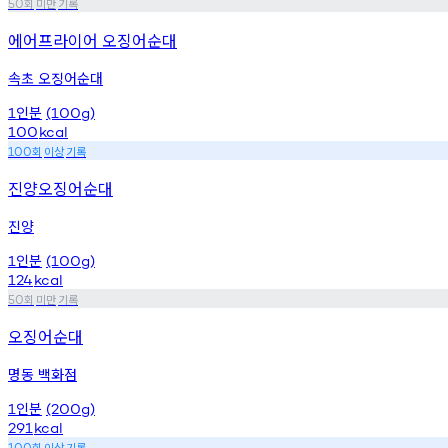
회
미만
기록
50
에어프라이어 오징어순대
속초 오징어순대
인분
1
(100g)
100
kcal
회
이상
기록
100
진양오징어순대
진양
인분
1
(100g)
124
kcal
회
미만
기록
50
오징어순대
명동 백화점
인분
1
(200g)
291
kcal
회
이상
기록
100