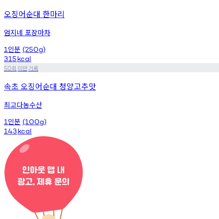
오징어순대 한마리
엄지네 포장마차
인분
1
(250g)
315
kcal
회
미만
기록
50
속초 오징어순대 청양고추맛
최고다농수산
인분
1
(100g)
143
kcal