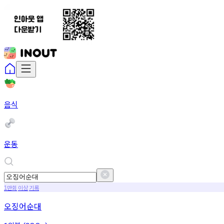
음식
운동
만회
이상
기록
1
오징어순대