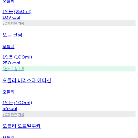
오틀리
인분
1
(250ml)
109
kcal
회
미만
기록
50
오트 크림
오틀리
인분
1
(100ml)
250
kcal
천회
이상
기록
5
오틀리 바리스타 에디션
오틀리
인분
1
(100ml)
56
kcal
회
미만
기록
50
오틀리 오트밀쿠키
오틀리