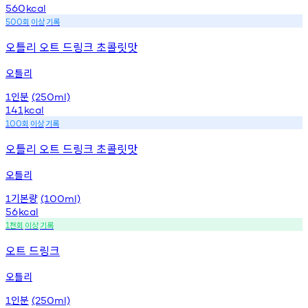
560
kcal
회
이상
기록
500
오틀리 오트 드링크 초콜릿맛
오틀리
인분
1
(250ml)
141
kcal
회
이상
기록
100
오틀리 오트 드링크 초콜릿맛
오틀리
기본량
1
(100ml)
56
kcal
천회
이상
기록
1
오트 드링크
오틀리
인분
1
(250ml)