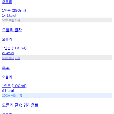
오틀리
인분
1
(250ml)
141
kcal
회
미만
기록
50
오틀리 말차
오틀리
인분
1
(100ml)
68
kcal
회
미만
기록
50
초코
오틀리
인분
1
(100ml)
61
kcal
회
이상
기록
100
오틀리 칼슘 귀리음료