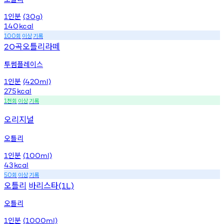
인분
1
(30g)
140
kcal
회
이상
기록
100
곡오틀리라떼
20
투썸플레이스
인분
1
(420ml)
275
kcal
천회
이상
기록
1
오리지널
오틀리
인분
1
(100ml)
43
kcal
회
이상
기록
50
오틀리
바리스타
(1L)
오틀리
인분
1
(1000ml)