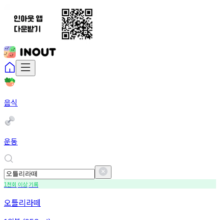
음식
운동
천회
이상
기록
1
오틀리라떼