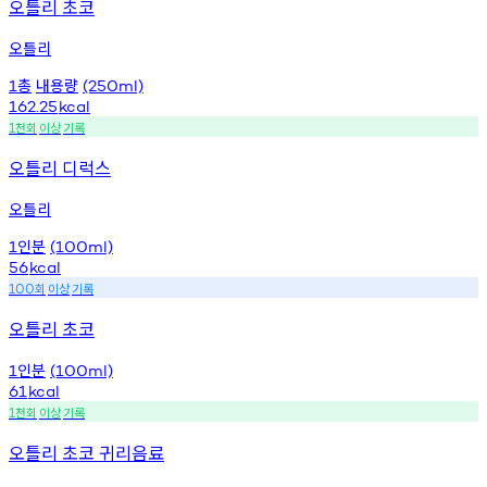
오틀리 초코
오틀리
총
내용량
1
(250ml)
162.25
kcal
천회
이상
기록
1
오틀리 디럭스
오틀리
인분
1
(100ml)
56
kcal
회
이상
기록
100
오틀리 초코
인분
1
(100ml)
61
kcal
천회
이상
기록
1
오틀리 초코 귀리음료