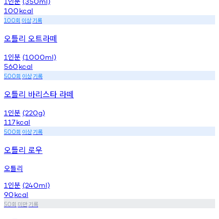
인분
1
(350ml)
100
kcal
회
이상
기록
100
오틀리 오트라떼
인분
1
(1000ml)
560
kcal
회
이상
기록
500
오틀리 바리스타 라떼
인분
1
(220g)
117
kcal
회
이상
기록
500
오틀리 로우
오틀리
인분
1
(240ml)
90
kcal
회
미만
기록
50