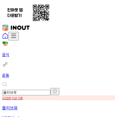
음식
운동
만회
이상
기록
10
올리브유