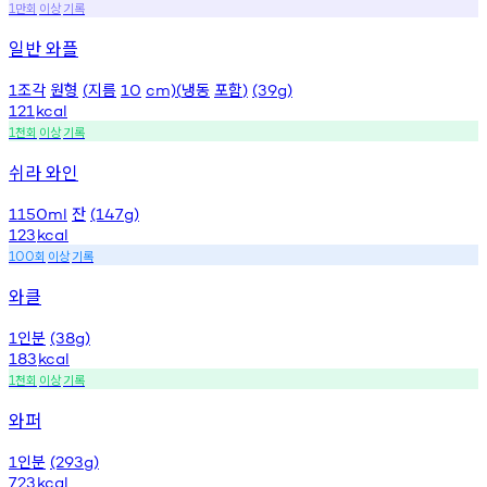
만회
이상
기록
1
일반 와플
조각
원형
지름
냉동
포함
1
(
10
cm)(
)
(39g)
121
kcal
천회
이상
기록
1
쉬라 와인
잔
1150ml
(147g)
123
kcal
회
이상
기록
100
와클
인분
1
(38g)
183
kcal
천회
이상
기록
1
와퍼
인분
1
(293g)
723
kcal