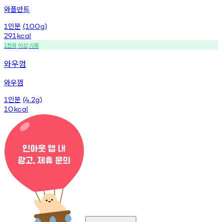
와플반트
인분
1
(100g)
291
kcal
천회
이상
기록
1
와우껌
와우껌
인분
1
(4.2g)
10
kcal