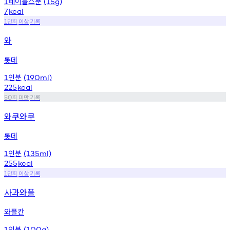
테이블스푼
1
(15g)
7
kcal
만회
이상
기록
1
와
롯데
인분
1
(190ml)
225
kcal
회
미만
기록
50
와쿠와쿠
롯데
인분
1
(135ml)
255
kcal
만회
이상
기록
1
사과와플
와플칸
인분
1
(100g)