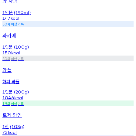
와 사과
인분
1
(190ml)
147
kcal
회
이상
기록
50
와카메
인분
1
(100g)
150
kcal
회
미만
기록
50
와플
해피 와플
인분
1
(200g)
1046
kcal
천회
이상
기록
1
로제 와인
잔
1
(103g)
73
kcal