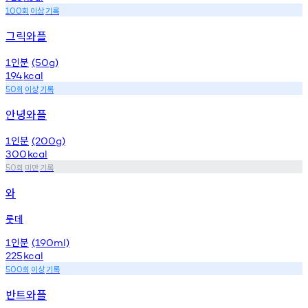
회
이상
기록
100
그릭와플
인분
1
(50g)
194
kcal
회
이상
기록
50
안녕와플
인분
1
(200g)
300
kcal
회
미만
기록
50
와
룻데
인분
1
(190ml)
225
kcal
회
이상
기록
500
반트와플