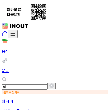
음식
운동
만회
이상
기록
5
와사비