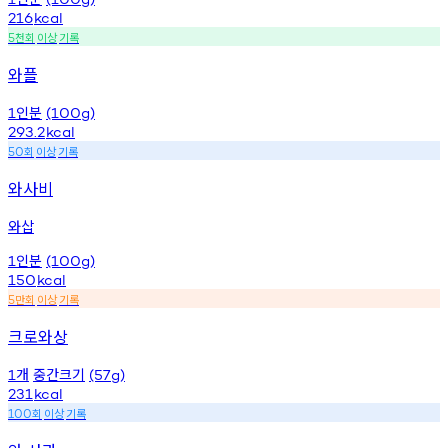
216
kcal
천회
이상
기록
5
와플
인분
1
(100g)
293.2
kcal
회
이상
기록
50
와사비
와삽
인분
1
(100g)
150
kcal
만회
이상
기록
5
크로와상
개
중간크기
1
(57g)
231
kcal
회
이상
기록
100