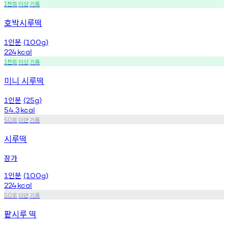
천회
이상
기록
1
호박시루떡
인분
1
(100g)
224
kcal
천회
이상
기록
1
미니 시루떡
인분
1
(25g)
54.3
kcal
회
미만
기록
50
시루떡
장가
인분
1
(100g)
224
kcal
회
미만
기록
50
팥시루 떡