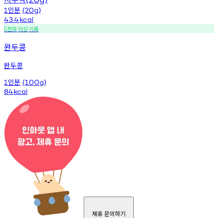
인분
1
(20g)
43.4
kcal
천회
이상
기록
5
완두콩
완두콩
인분
1
(100g)
84
kcal
제휴 문의하기