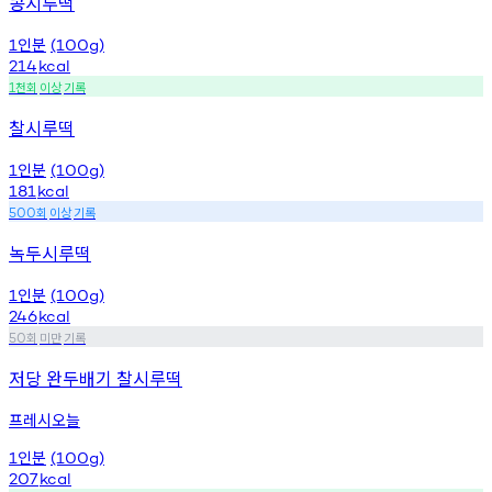
콩시루떡
인분
1
(100g)
214
kcal
천회
이상
기록
1
찰시루떡
인분
1
(100g)
181
kcal
회
이상
기록
500
녹두시루떡
인분
1
(100g)
246
kcal
회
미만
기록
50
저당 완두배기 찰시루떡
프레시오늘
인분
1
(100g)
207
kcal