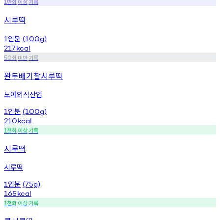
만회
이상
기록
1
시루떡
인분
1
(100g)
217
kcal
회
미만
기록
50
완두배기찰시루떡
노아외식산업
인분
1
(100g)
210
kcal
천회
이상
기록
1
시루떡
시루떡
인분
1
(75g)
165
kcal
천회
이상
기록
1