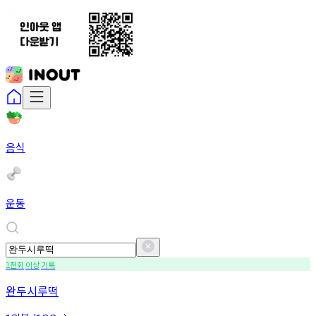
음식
운동
천회
이상
기록
1
완두시루떡