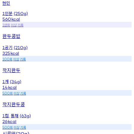
현민
인분
1
(250g)
560
kcal
만회
이상
기록
1
완두콩밥
공기
1
(210g)
325
kcal
회
이상
기록
100
깍지완두
개
1
(34g)
14
kcal
회
이상
기록
500
깍지완두콩
컵
통채
1
,
(63g)
26
kcal
회
이상
기록
500
시루떡
(20g)