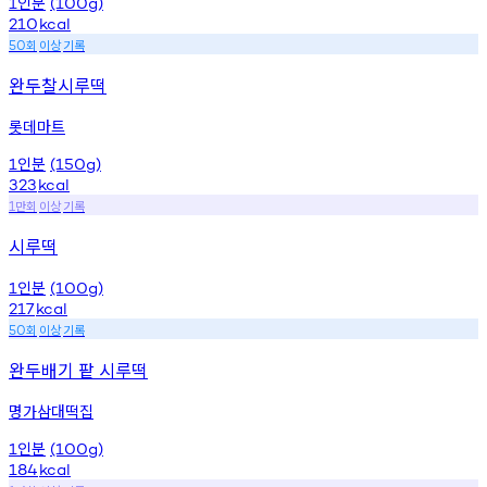
인분
1
(100g)
210
kcal
회
이상
기록
50
완두찰시루떡
롯데마트
인분
1
(150g)
323
kcal
만회
이상
기록
1
시루떡
인분
1
(100g)
217
kcal
회
이상
기록
50
완두배기 팥 시루떡
명가삼대떡집
인분
1
(100g)
184
kcal