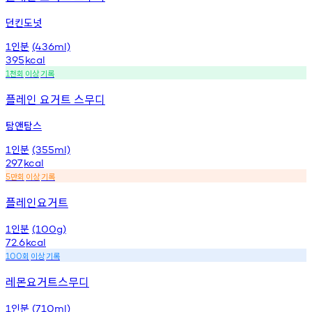
던킨도넛
인분
1
(436ml)
395
kcal
천회
이상
기록
1
플레인 요거트 스무디
탐앤탐스
인분
1
(355ml)
297
kcal
만회
이상
기록
5
플레인요거트
인분
1
(100g)
72.6
kcal
회
이상
기록
100
레몬요거트스무디
인분
1
(710ml)