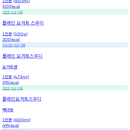
인분
1
(650ml)
500
kcal
천회
이상
기록
1
플레인 요거트 스무디
인분
1
(100g)
200
kcal
회
이상
기록
500
플레인 요거트스무디
요거트맨
인분
1
(473ml)
394
kcal
천회
이상
기록
1
플레인요거트스무디
빽다방
인분
1
(600ml)
494
kcal