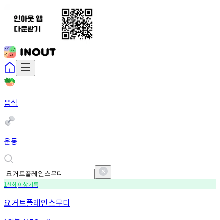
음식
운동
천회
이상
기록
1
요거트플레인스무디