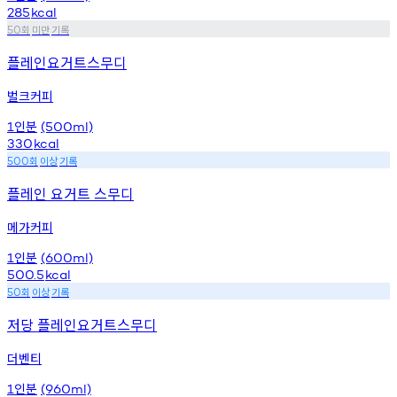
285
kcal
회
미만
기록
50
플레인요거트스무디
벌크커피
인분
1
(500ml)
330
kcal
회
이상
기록
500
플레인 요거트 스무디
메가커피
인분
1
(600ml)
500.5
kcal
회
이상
기록
50
저당 플레인요거트스무디
더벤티
인분
1
(960ml)