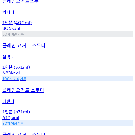
플레인요거트스무디
커피니
인분
1
(400ml)
306
kcal
회
미만
기록
50
플레인 요거트 스무디
셀렉토
인분
1
(571ml)
483
kcal
회
이상
기록
100
플레인요거트 스무디
더벤티
인분
1
(671ml)
419
kcal
회
이상
기록
50
플레인 요거트 스무디