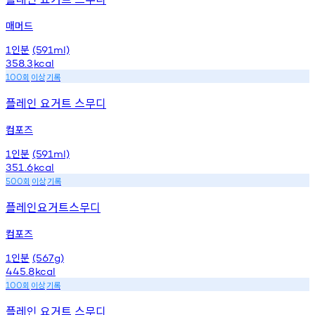
매머드
인분
1
(591ml)
358.3
kcal
회
이상
기록
100
플레인 요거트 스무디
컴포즈
인분
1
(591ml)
351.6
kcal
회
이상
기록
500
플레인요거트스무디
컴포즈
인분
1
(567g)
445.8
kcal
회
이상
기록
100
플레인 요거트 스무디