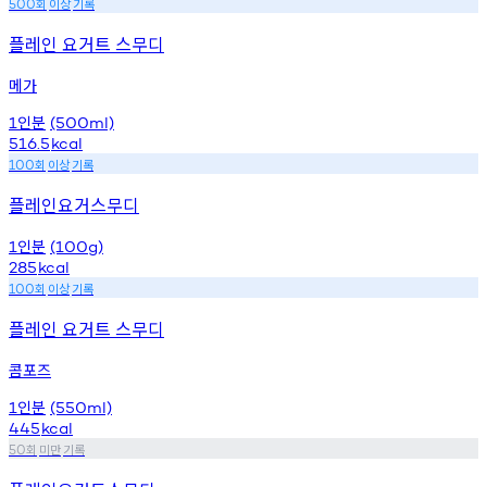
회
이상
기록
500
플레인 요거트 스무디
메가
인분
1
(500ml)
516.5
kcal
회
이상
기록
100
플레인요거스무디
인분
1
(100g)
285
kcal
회
이상
기록
100
플레인 요거트 스무디
콤포즈
인분
1
(550ml)
445
kcal
회
미만
기록
50