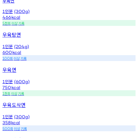
우육면
인분
1
(300g)
466
kcal
천회
이상
기록
5
우육탕면
인분
1
(204g)
600
kcal
회
이상
기록
100
우육면
인분
1
(600g)
750
kcal
천회
이상
기록
1
우육도삭면
인분
1
(300g)
358
kcal
회
이상
기록
500