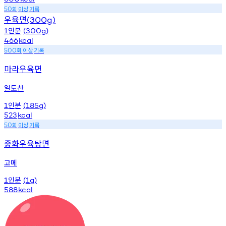
회
이상
기록
50
우육면
(300g)
인분
1
(300g)
466
kcal
회
이상
기록
500
마라우육면
일도찬
인분
1
(185g)
523
kcal
회
이상
기록
50
중화우육탕면
고메
인분
1
(1g)
588
kcal