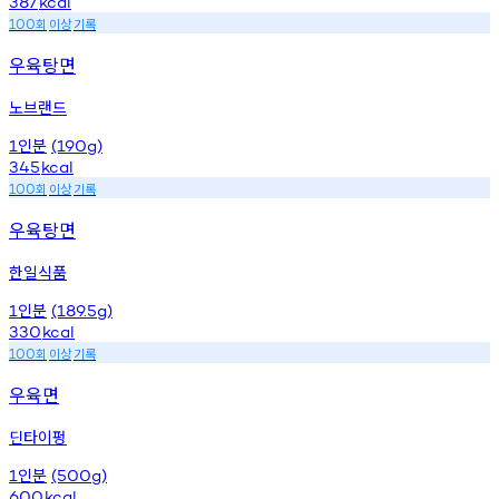
387
kcal
회
이상
기록
100
우육탕면
노브랜드
인분
1
(190g)
345
kcal
회
이상
기록
100
우육탕면
한일식품
인분
1
(189.5g)
330
kcal
회
이상
기록
100
우육면
딘타이펑
인분
1
(500g)
600
kcal