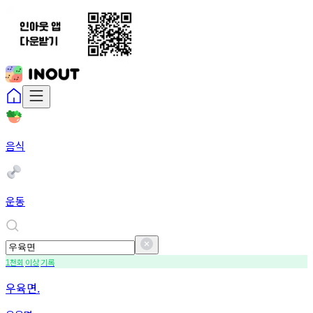
음식
운동
천회
이상
기록
1
우육면.