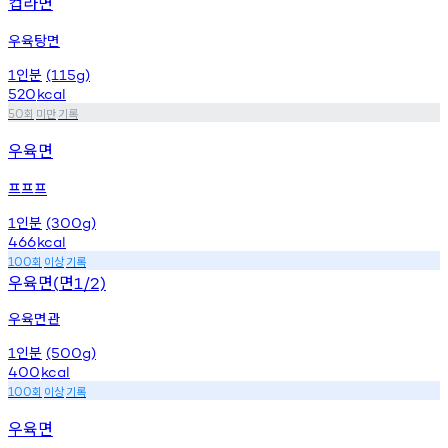
컵라면
우육탕면
인분
1
(115g)
520
kcal
회
미만
기록
50
우육면
프프프
인분
1
(300g)
466
kcal
회
이상
기록
100
우육면
면
(
1/2)
우육면관
인분
1
(500g)
400
kcal
회
이상
기록
100
우육면