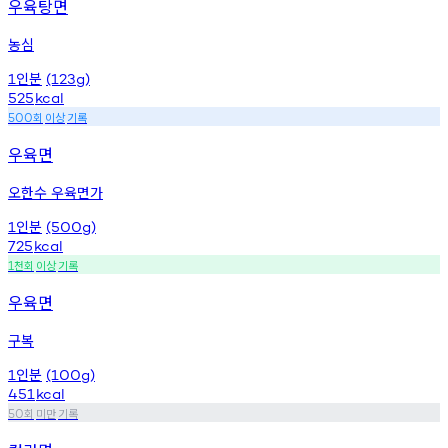
우육탕면
농심
인분
1
(123g)
525
kcal
회
이상
기록
500
우육면
오한수 우육면가
인분
1
(500g)
725
kcal
천회
이상
기록
1
우육면
구복
인분
1
(100g)
451
kcal
회
미만
기록
50