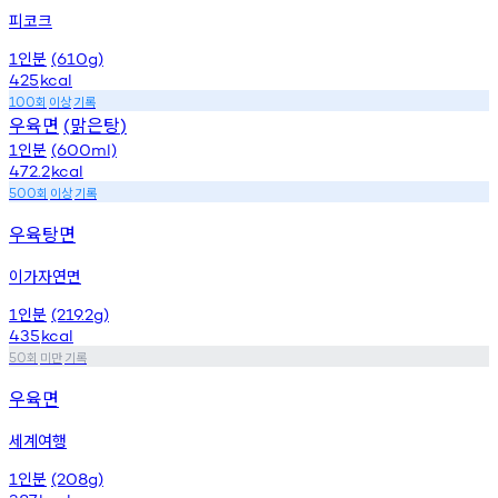
피코크
인분
1
(610g)
425
kcal
회
이상
기록
100
우육면
맑은탕
(
)
인분
1
(600ml)
472.2
kcal
회
이상
기록
500
우육탕면
이가자연면
인분
1
(219.2g)
435
kcal
회
미만
기록
50
우육면
세계여행
인분
1
(208g)