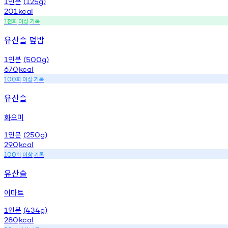
인분
1
(125g)
201
kcal
천회
이상
기록
1
유산슬 덮밥
인분
1
(500g)
670
kcal
회
이상
기록
100
유산슬
화오미
인분
1
(250g)
290
kcal
회
이상
기록
100
유산슬
이마트
인분
1
(434g)
280
kcal