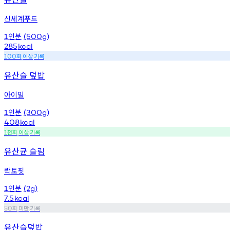
신세계푸드
인분
1
(500g)
285
kcal
회
이상
기록
100
유산슬 덮밥
아이밀
인분
1
(300g)
408
kcal
천회
이상
기록
1
유산균 슬림
락토핏
인분
1
(2g)
7.5
kcal
회
미만
기록
50
유산슬덮밥