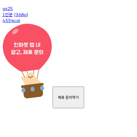
gs25
인분
1
(368g)
455
kcal
제휴 문의하기