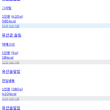
그리팅
인분
1
(420g)
585
kcal
회
이상
기록
50
유산균 슬림
여에스더
인분
1
(5g)
18
kcal
회
미만
기록
50
유산슬덮밥
천일냉동
인분
1
(280g)
410
kcal
회
미만
기록
50
유산슬덮밥