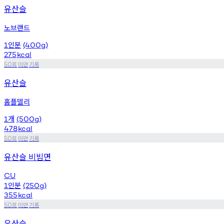
유산슬
노브랜드
인분
1
(400g)
275
kcal
회
미만
기록
50
유산슬
홈플델리
개
1
(500g)
478
kcal
회
미만
기록
50
유산슬 비빔면
CU
인분
1
(250g)
355
kcal
회
미만
기록
50
유산슬