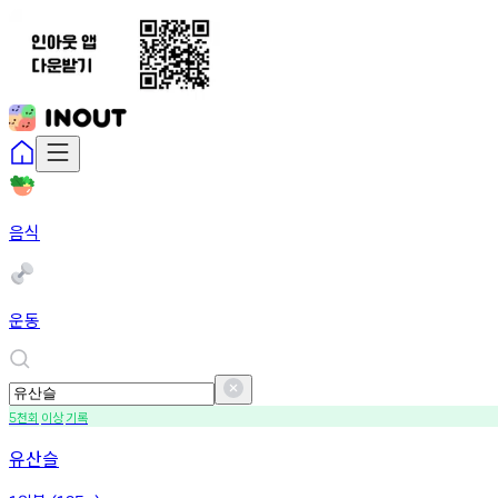
음식
운동
천회
이상
기록
5
유산슬