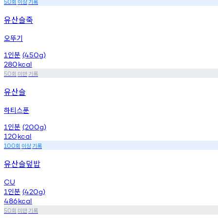
회
이상
기록
50
유산슬죽
오뚜기
인분
1
(450g)
280
kcal
회
미만
기록
50
유산슬
하티스푼
인분
1
(200g)
120
kcal
회
이상
기록
100
유산슬덮밥
CU
인분
1
(420g)
486
kcal
회
미만
기록
50