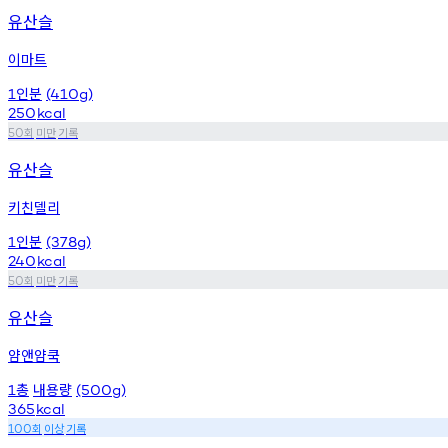
유산슬
이마트
인분
1
(410g)
250
kcal
회
미만
기록
50
유산슬
키친델리
인분
1
(378g)
240
kcal
회
미만
기록
50
유산슬
얌앤얌쿡
총
내용량
1
(500g)
365
kcal
회
이상
기록
100