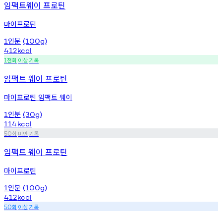
임팩트웨이 프로틴
마이프로틴
인분
1
(100g)
412
kcal
천회
이상
기록
1
임팩트 웨이 프로틴
마이프로틴 임팩트 웨이
인분
1
(30g)
114
kcal
회
미만
기록
50
임팩트 웨이 프로틴
마이프로틴
인분
1
(100g)
412
kcal
회
이상
기록
50