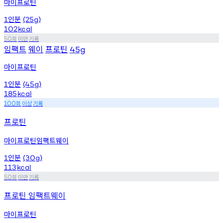
마이프로틴
인분
1
(25g)
102
kcal
회
미만
기록
50
임팩트
웨이
프로틴
45g
마이프로틴
인분
1
(45g)
185
kcal
회
이상
기록
100
프로틴
마이프로틴임팩트웨이
인분
1
(30g)
113
kcal
회
미만
기록
50
프로틴 임팩트웨이
마이프로틴