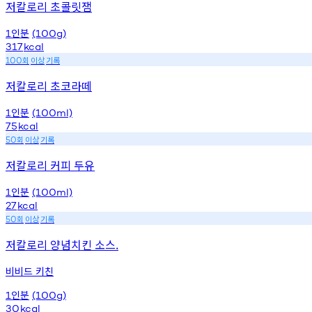
저칼로리 초콜릿잼
인분
1
(100g)
317
kcal
회
이상
기록
100
저칼로리 초코라떼
인분
1
(100ml)
75
kcal
회
이상
기록
50
저칼로리 커피 두유
인분
1
(100ml)
27
kcal
회
이상
기록
50
저칼로리 양념치킨 소스.
비비드 키친
인분
1
(100g)
30
kcal