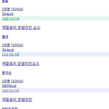
곰곰
인분
1
(100g)
31
kcal
천회
이상
기록
5
저칼로리 양념치킨 소스
벨라
인분
1
(100g)
34
kcal
회
이상
기록
50
저칼로리 양념치킨소스
몽크슈
인분
1
(100g)
38.9
kcal
만회
이상
기록
1
저칼로리 양념치킨
비비드키친