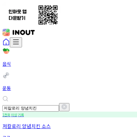
음식
운동
천회
이상
기록
1
저칼로리 양념치킨 소스