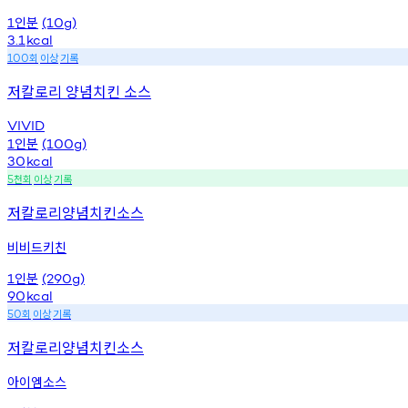
인분
1
(10g)
3.1
kcal
회
이상
기록
100
저칼로리 양념치킨 소스
VIVID
인분
1
(100g)
30
kcal
천회
이상
기록
5
저칼로리양념치킨소스
비비드키친
인분
1
(290g)
90
kcal
회
이상
기록
50
저칼로리양념치킨소스
아이엠소스