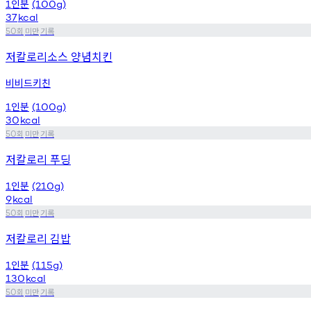
인분
1
(100g)
37
kcal
회
미만
기록
50
저칼로리소스 양념치킨
비비드키친
인분
1
(100g)
30
kcal
회
미만
기록
50
저칼로리 푸딩
인분
1
(210g)
9
kcal
회
미만
기록
50
저칼로리 김밥
인분
1
(115g)
130
kcal
회
미만
기록
50