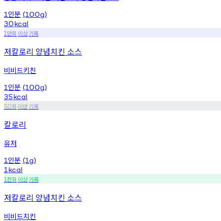
인분
1
(100g)
30
kcal
만회
이상
기록
1
저칼로리 양념치킨 소스
비비드키친
인분
1
(100g)
35
kcal
회
미만
기록
50
칼로리
유저
인분
1
(1g)
1
kcal
천회
이상
기록
1
저칼로리 양념치킨 소스
비비드치킨