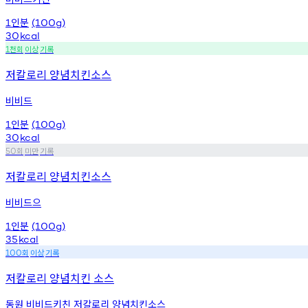
인분
1
(100g)
30
kcal
천회
이상
기록
1
저칼로리 양념치킨소스
비비드
인분
1
(100g)
30
kcal
회
미만
기록
50
저칼로리 양념치킨소스
비비드으
인분
1
(100g)
35
kcal
회
이상
기록
100
저칼로리 양념치킨 소스
동원 비비드키친 저칼로리 양념치킨소스