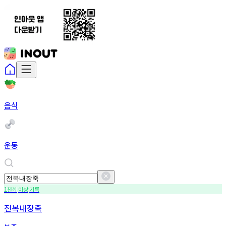
음식
운동
천회
이상
기록
1
전복내장죽