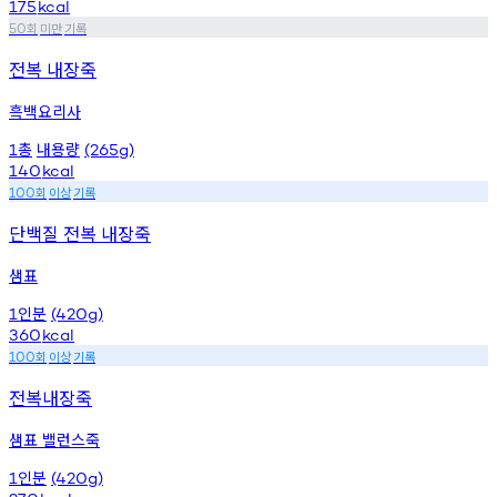
175
kcal
회
미만
기록
50
전복 내장죽
흑백요리사
총
내용량
1
(265g)
140
kcal
회
이상
기록
100
단백질 전복 내장죽
샘표
인분
1
(420g)
360
kcal
회
이상
기록
100
전복내장죽
샘표 밸런스죽
인분
1
(420g)