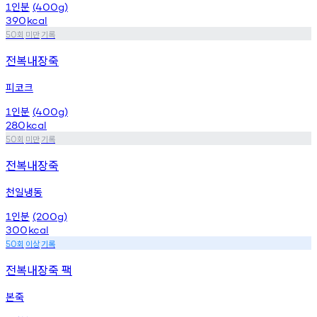
인분
1
(400g)
390
kcal
회
미만
기록
50
전복내장죽
피코크
인분
1
(400g)
280
kcal
회
미만
기록
50
전복내장죽
천일냉동
인분
1
(200g)
300
kcal
회
이상
기록
50
전복내장죽 팩
본죽