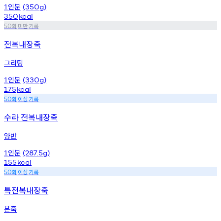
인분
1
(350g)
350
kcal
회
미만
기록
50
전복내장죽
그리팅
인분
1
(330g)
175
kcal
회
이상
기록
50
수라 전복내장죽
양반
인분
1
(287.5g)
155
kcal
회
이상
기록
50
특전복내장죽
본죽