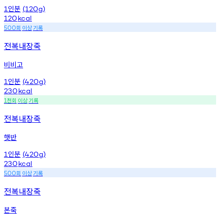
인분
1
(120g)
120
kcal
회
이상
기록
500
전복내장죽
비비고
인분
1
(420g)
230
kcal
천회
이상
기록
1
전복내장죽
햇반
인분
1
(420g)
230
kcal
회
이상
기록
500
전복내장죽
본죽