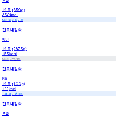
본죽
인분
1
(350g)
350
kcal
회
이상
기록
500
전복내장죽
양반
인분
1
(287.5g)
155
kcal
회
미만
기록
50
전복내장죽
R5
인분
1
(100g)
122
kcal
회
이상
기록
100
전복내장죽
본죽