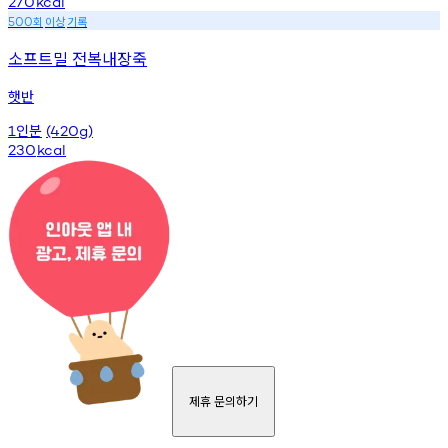
270
kcal
회
이상
기록
500
소프트밀 전복내장죽
햇반
인분
1
(420g)
230
kcal
제휴 문의하기