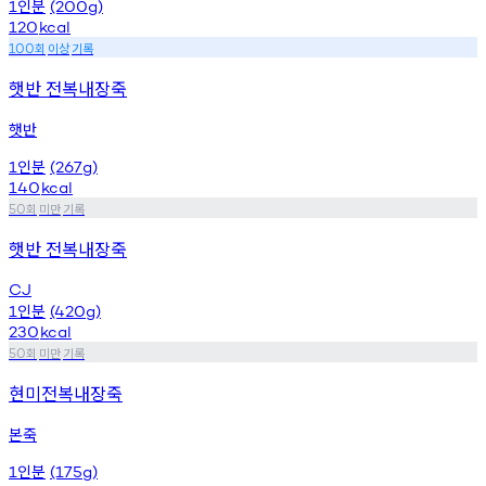
인분
1
(200g)
120
kcal
회
이상
기록
100
햇반 전복내장죽
햇반
인분
1
(267g)
140
kcal
회
미만
기록
50
햇반 전복내장죽
CJ
인분
1
(420g)
230
kcal
회
미만
기록
50
현미전복내장죽
본죽
인분
1
(175g)