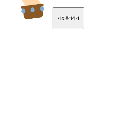
제휴 문의하기