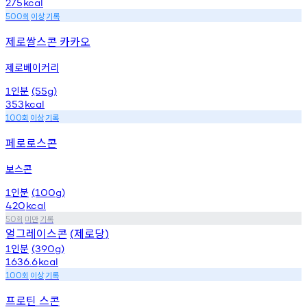
275
kcal
회
이상
기록
500
제로쌀스콘 카카오
제로베이커리
인분
1
(55g)
353
kcal
회
이상
기록
100
페로로스콘
보스콘
인분
1
(100g)
420
kcal
회
미만
기록
50
얼그레이스콘
제로당
(
)
인분
1
(390g)
1636.6
kcal
회
이상
기록
100
프로틴 스콘