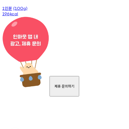
인분
1
(100g)
196
kcal
제휴 문의하기