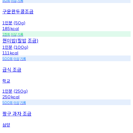
회
이상
기록
50
구운완두콩조금
인분
1
(50g)
185
kcal
천회
이상
기록
1
현미밥
찰밥
조금
(
)
인분
1
(100g)
111
kcal
회
이상
기록
500
급식 조금
학교
인분
1
(250g)
250
kcal
회
이상
기록
500
짱구 과자 조금
삼양