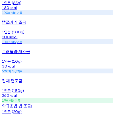
인분
1
(85g)
180
kcal
회
이상
기록
100
빵쪼가리 조금
인분
1
(100g)
200
kcal
회
이상
기록
100
그래놀라 개조금
인분
1
(10g)
30
kcal
회
이상
기록
500
잡채 면조금
인분
1
(150g)
260
kcal
천회
이상
기록
1
와규초밥
밥
조금
!
인분
1
(20g)