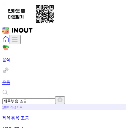
음식
운동
만회
이상
기록
1
제육볶음 조금