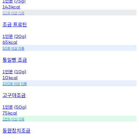
인분
1
(75g)
143
kcal
회
미만
기록
50
조금 프로틴
인분
1
(20g)
65
kcal
회
이상
기록
50
통밀빵 조금
인분
1
(10g)
10
kcal
회
이상
기록
100
고구마조금
인분
1
(50g)
75
kcal
천회
이상
기록
1
동원참치조금