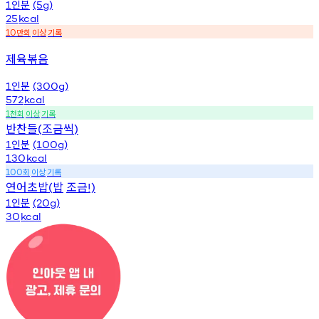
인분
1
(5g)
25
kcal
만회
이상
기록
10
제육볶음
인분
1
(300g)
572
kcal
천회
이상
기록
1
반찬들
조금씩
(
)
인분
1
(100g)
130
kcal
회
이상
기록
100
연어초밥
밥
조금
(
!)
인분
1
(20g)
30
kcal