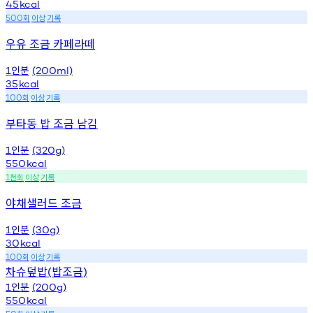
45
kcal
회
이상
기록
500
우유 조금 카페라떼
인분
1
(200ml)
35
kcal
회
이상
기록
100
부타동 밥 조금 남김
인분
1
(320g)
550
kcal
천회
이상
기록
1
야채샐러드 조금
인분
1
(30g)
30
kcal
회
이상
기록
100
차슈덮밥
밥조금
(
)
인분
1
(200g)
550
kcal