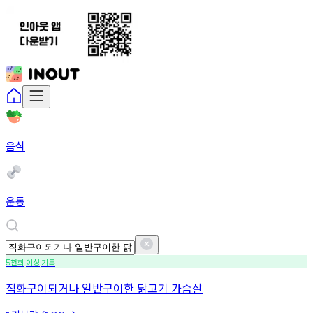
음식
운동
천회
이상
기록
5
직화구이되거나 일반구이한 닭고기 가슴살