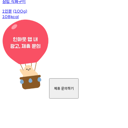
삼립 직화구이
인분
1
(100g)
108
kcal
제휴 문의하기