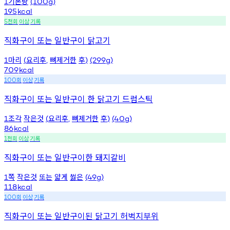
기본량
1
(100g)
195
kcal
천회
이상
기록
5
직화구이 또는 일반구이 닭고기
마리
요리후
뼈제거한
후
1
(
,
)
(299g)
709
kcal
회
이상
기록
100
직화구이 또는 일반구이 한 닭고기 드럼스틱
조각
작은것
요리후
뼈제거한
후
1
(
,
)
(40g)
86
kcal
천회
이상
기록
1
직화구이 또는 일반구이한 돼지갈비
쪽
작은것
또는
얇게
썷은
1
(49g)
118
kcal
회
이상
기록
100
직화구이 또는 일반구이된 닭고기 허벅지부위