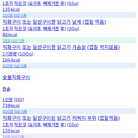
조각
작은것
요리후
뼈제거한
후
1
(
,
)
(55g)
135
kcal
회
이상
기록
100
직화구이
또는
일반구이한
닭고기
날게
껍질
먹음
(
)
조각
작은것
요리후
뼈제거한
후
1
(
,
)
(30g)
86
kcal
천회
이상
기록
1
직화구이
또는
일반구이한
닭고기
가슴살
껍질
먹지않음
(
)
기본량
1
(100g)
164
kcal
회
이상
기록
100
숯불직화구이
한솥
인분
1
(00)
738
kcal
회
이상
기록
500
직화구이
또는
일반구이된
닭고기
허벅지
부위
껍질먹음
(
)
조각
작은것
요리후
뼈제거한
후
1
(
,
)
(55g)
135
kcal
만회
이상
기록
1