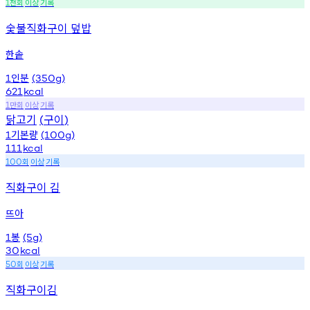
천회
이상
기록
1
숯불직화구이 덮밥
한솥
인분
1
(350g)
621
kcal
만회
이상
기록
1
닭고기
구이
(
)
기본량
1
(100g)
111
kcal
회
이상
기록
100
직화구이 김
뜨아
봉
1
(5g)
30
kcal
회
이상
기록
50
직화구이김