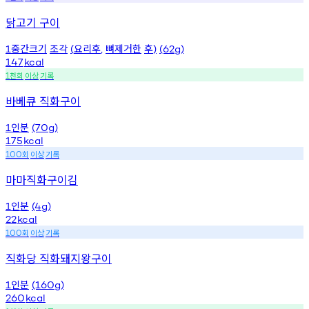
닭고기 구이
중간크기
조각
요리후
뼈제거한
후
1
(
,
)
(62g)
147
kcal
천회
이상
기록
1
바베큐 직화구이
인분
1
(70g)
175
kcal
회
이상
기록
100
마마직화구이김
인분
1
(4g)
22
kcal
회
이상
기록
100
직화당 직화돼지왕구이
인분
1
(160g)
260
kcal