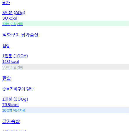
왕가
인분
5
(60g)
30
kcal
천회
이상
기록
1
직화구이 닭가슴살
삼립
인분
1
(100g)
110
kcal
회
미만
기록
50
한솥
숯불직화구이 덮밥
인분
1
(300g)
738
kcal
회
이상
기록
100
닭가슴살