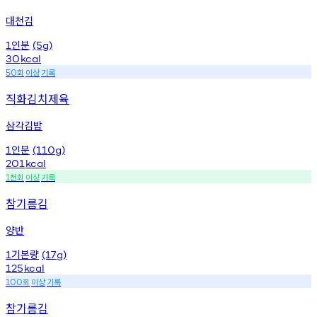
대천김
인분
1
(5g)
30
kcal
회
이상
기록
50
직화김치제육
삼각김밥
인분
1
(110g)
201
kcal
천회
이상
기록
1
참기름김
양반
기본량
1
(17g)
125
kcal
회
이상
기록
100
참기름김