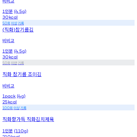
비비고
인분
1
(4.5g)
30
kcal
회
이상
기록
50
직화
참기름김
(
)
비비고
인분
1
(4.5g)
30
kcal
회
미만
기록
50
직화 참기름 조미김
비비고
1pack
(4g)
25
kcal
회
이상
기록
100
직화향가득 직화김치제육
인분
1
(110g)
210
kcal