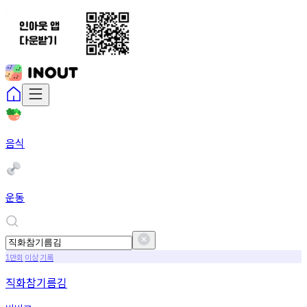
음식
운동
만회
이상
기록
1
직화참기름김