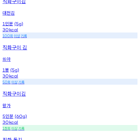
직화구이김
대천김
인분
1
(5g)
30
kcal
회
이상
기록
100
직화구이 김
뜨아
봉
1
(5g)
30
kcal
회
이상
기록
50
직화구이김
왕가
인분
5
(60g)
30
kcal
천회
이상
기록
1
직화 돌김