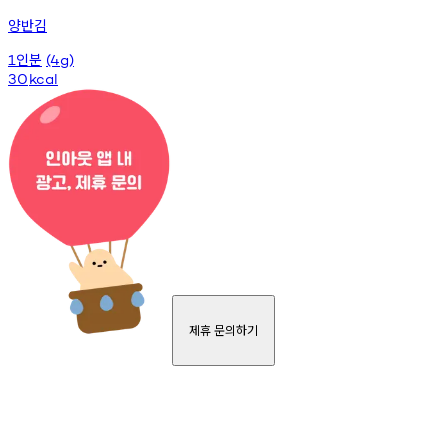
양반김
인분
1
(4g)
30
kcal
제휴 문의하기