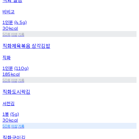
비비고
인분
1
(4.5g)
30
kcal
회
미만
기록
50
직화제육볶음 삼각김밥
직화
인분
1
(110g)
185
kcal
회
미만
기록
50
직화도시락김
서천김
봉
1
(5g)
30
kcal
회
이상
기록
50
직화구이김