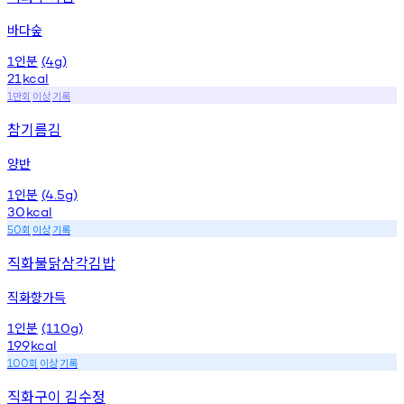
바다숲
인분
1
(4g)
21
kcal
만회
이상
기록
1
참기름김
양반
인분
1
(4.5g)
30
kcal
회
이상
기록
50
직화불닭삼각김밥
직화향가득
인분
1
(110g)
199
kcal
회
이상
기록
100
직화구이 김수정