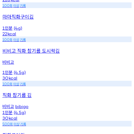
회
이상
기록
100
마마직화구이김
인분
1
(4g)
22
kcal
회
이상
기록
100
비비고 직화 참기름 도시락김
비비고
인분
1
(4.5g)
30
kcal
회
이상
기록
100
직화 참기름 김
비비고
bibigo
인분
1
(4.5g)
30
kcal
회
이상
기록
500