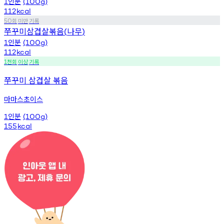
인분
1
(100g)
112
kcal
회
미만
기록
50
쭈꾸미삼겹살볶음
나무
(
)
인분
1
(100g)
112
kcal
천회
이상
기록
1
쭈꾸미 삼겹살 볶음
마마스초이스
인분
1
(100g)
155
kcal