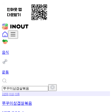
음식
운동
만회
이상
기록
1
쭈꾸미삼겹살볶음