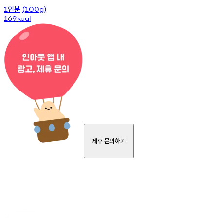
인분
1
(100g)
169
kcal
제휴 문의하기