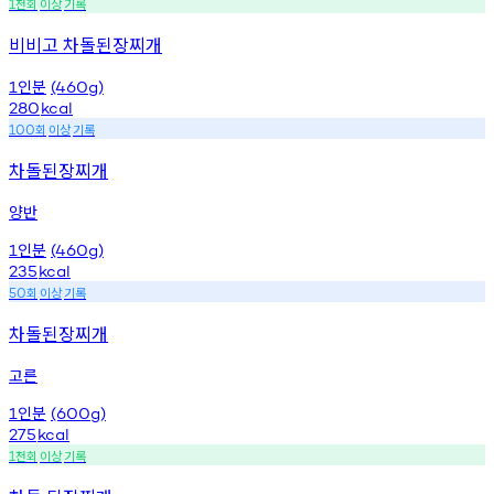
천회
이상
기록
1
비비고 차돌된장찌개
인분
1
(460g)
280
kcal
회
이상
기록
100
차돌된장찌개
양반
인분
1
(460g)
235
kcal
회
이상
기록
50
차돌된장찌개
고른
인분
1
(600g)
275
kcal
천회
이상
기록
1