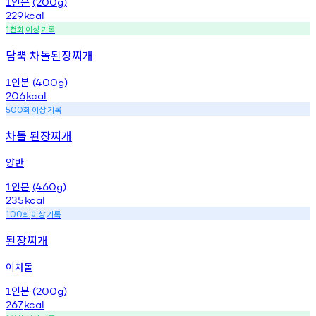
인분
1
(200g)
229
kcal
천회
이상
기록
1
담뿍 차돌된장찌개
인분
1
(400g)
206
kcal
회
이상
기록
500
차돌 된장찌개
양반
인분
1
(460g)
235
kcal
회
이상
기록
100
된장찌개
이차돌
인분
1
(200g)
267
kcal