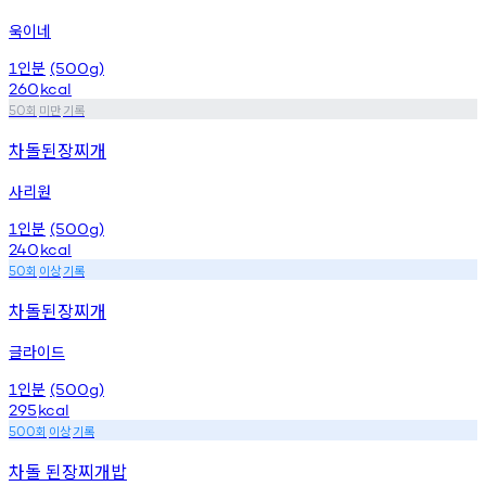
욱이네
인분
1
(500g)
260
kcal
회
미만
기록
50
차돌된장찌개
사리원
인분
1
(500g)
240
kcal
회
이상
기록
50
차돌된장찌개
글라이드
인분
1
(500g)
295
kcal
회
이상
기록
500
차돌 된장찌개밥