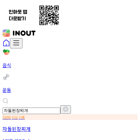
음식
운동
만회
이상
기록
5
차돌된장찌개