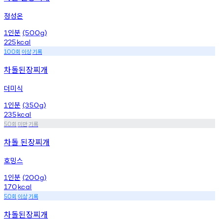
정성온
인분
1
(500g)
225
kcal
회
이상
기록
100
차돌된장찌개
더미식
인분
1
(350g)
235
kcal
회
미만
기록
50
차돌 된장찌개
호밍스
인분
1
(200g)
170
kcal
회
이상
기록
50
차돌된장찌개