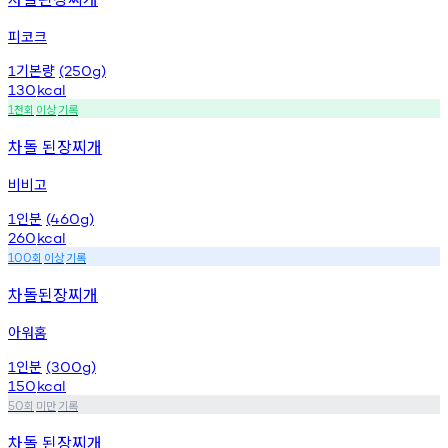
피코크
기본량
1
(250g)
130
kcal
천회
이상
기록
1
차돌 된장찌개
비비고
인분
1
(460g)
260
kcal
회
이상
기록
100
차돌된장찌개
아워홈
인분
1
(300g)
150
kcal
회
미만
기록
50
차돌 된장찌개