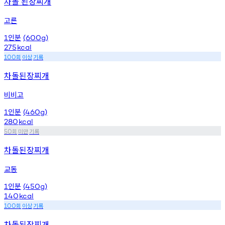
차돌 된장찌개
고른
인분
1
(600g)
275
kcal
회
이상
기록
100
차돌된장찌개
비비고
인분
1
(460g)
280
kcal
회
미만
기록
50
차돌된장찌개
교동
인분
1
(450g)
140
kcal
회
이상
기록
100
차돌된장찌개