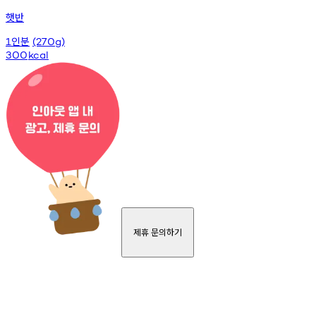
햇반
인분
1
(270g)
300
kcal
제휴 문의하기