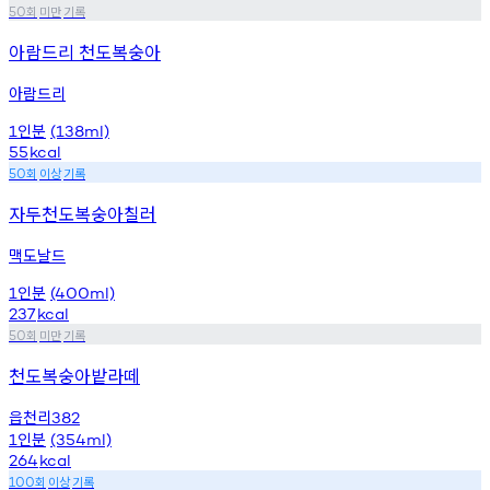
회
미만
기록
50
아람드리 천도복숭아
아람드리
인분
1
(138ml)
55
kcal
회
이상
기록
50
자두천도복숭아칠러
맥도날드
인분
1
(400ml)
237
kcal
회
미만
기록
50
천도복숭아밭라떼
읍천리
382
인분
1
(354ml)
264
kcal
회
이상
기록
100