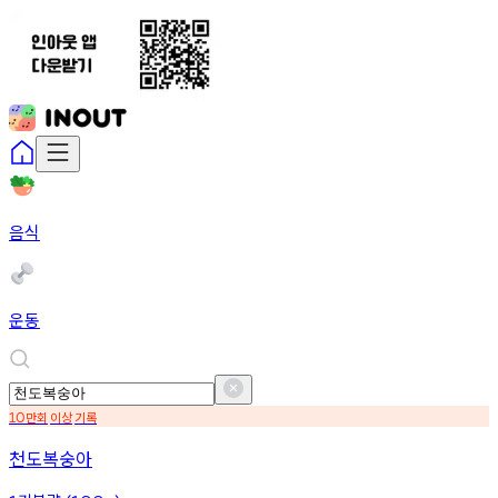
음식
운동
만회
이상
기록
10
천도복숭아