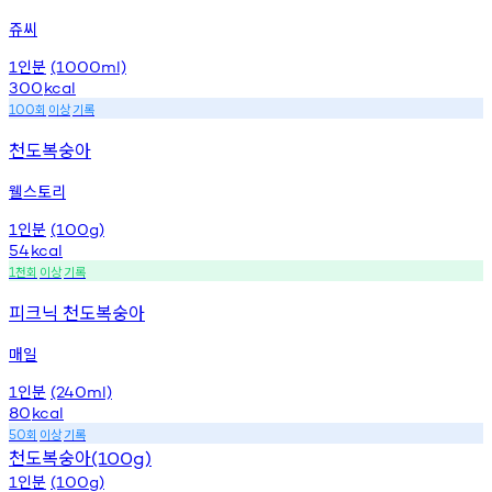
쥬씨
인분
1
(1000ml)
300
kcal
회
이상
기록
100
천도복숭아
웰스토리
인분
1
(100g)
54
kcal
천회
이상
기록
1
피크닉 천도복숭아
매일
인분
1
(240ml)
80
kcal
회
이상
기록
50
천도복숭아
(100g)
인분
1
(100g)