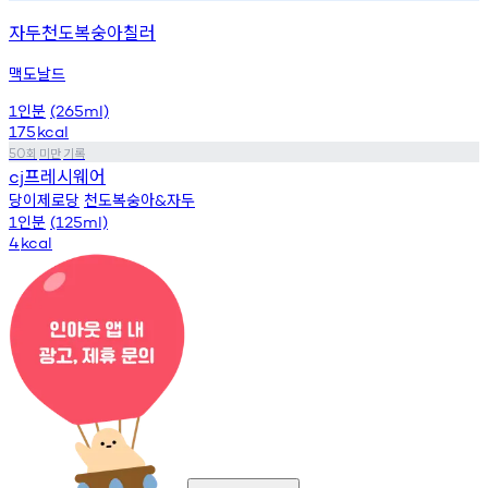
자두천도복숭아칠러
맥도날드
인분
1
(265ml)
175
kcal
회
미만
기록
50
프레시웨어
cj
당이제로당
천도복숭아
자두
&
인분
1
(125ml)
4
kcal