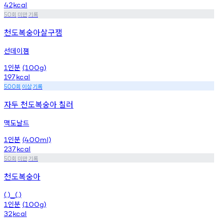
42
kcal
회
미만
기록
50
천도복숭아살구잼
선데이잼
인분
1
(100g)
197
kcal
회
이상
기록
500
자두 천도복숭아 칠러
맥도날드
인분
1
(400ml)
237
kcal
회
미만
기록
50
천도복숭아
(.)_(.)
인분
1
(100g)
32
kcal