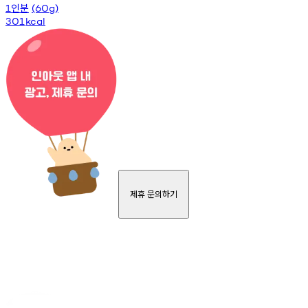
인분
1
(60g)
301
kcal
제휴 문의하기