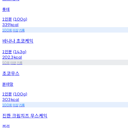
롯데
인분
1
(100g)
339
kcal
회
이상
기록
100
바나나 초코케익
인분
1
(143g)
202.3
kcal
회
미만
기록
50
초코무스
본마망
인분
1
(100g)
303
kcal
회
이상
기록
100
진한 크림치즈 무스케익
끼리