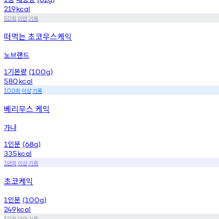
219
kcal
회
미만
기록
50
떠먹는 초코무스케익
노브랜드
기본량
1
(100g)
580
kcal
회
이상
기록
100
베리무스 케익
가나
인분
1
(68g)
335
kcal
만회
이상
기록
1
초코케익
인분
1
(100g)
249
kcal
회
미만
기록
50