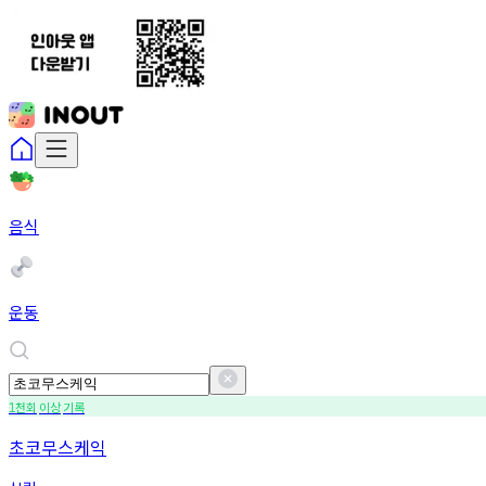
음식
운동
천회
이상
기록
1
초코무스케익