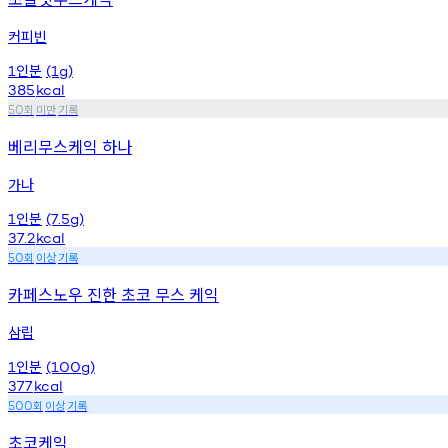
커피빈
인분
1
(1g)
385
kcal
회
미만
기록
50
베리무스케익 하나
가나
인분
1
(7.5g)
37.2
kcal
회
이상
기록
50
카페스노우 진한 초코 무스 케익
삼립
인분
1
(100g)
377
kcal
회
이상
기록
500
초코케익