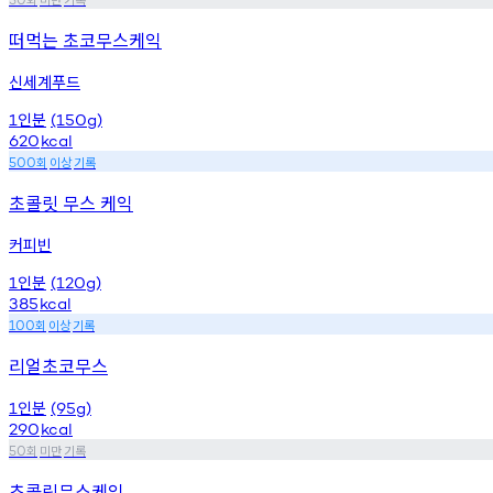
떠먹는 초코무스케익
신세계푸드
인분
1
(150g)
620
kcal
회
이상
기록
500
초콜릿 무스 케익
커피빈
인분
1
(120g)
385
kcal
회
이상
기록
100
리얼초코무스
인분
1
(95g)
290
kcal
회
미만
기록
50
초콜릿무스케익