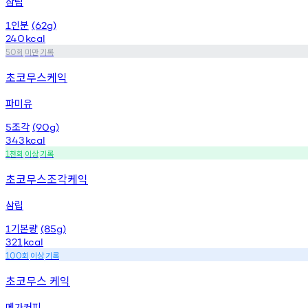
삼립
인분
1
(62g)
240
kcal
회
미만
기록
50
초코무스케익
파미유
조각
5
(90g)
343
kcal
천회
이상
기록
1
초코무스조각케익
삼립
기본량
1
(85g)
321
kcal
회
이상
기록
100
초코무스 케익
메가커피