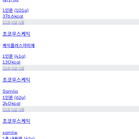
인분
1
(101g)
376.6
kcal
회
미만
기록
50
초코무스케익
케익플러스아띠에
인분
1
(41g)
130
kcal
회
미만
기록
50
초코무스케익
Samlip
인분
1
(62g)
240
kcal
회
미만
기록
50
초코무스케익
samlip
총
내용량
1
(62g)