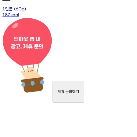
인분
1
(60g)
187
kcal
제휴 문의하기