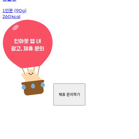
인분
1
(90g)
260
kcal
제휴 문의하기