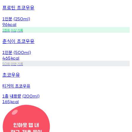
프로틴 초코우유
인분
1
(250ml)
96
kcal
천회
이상
기록
1
춘식이 초코우유
인분
1
(500ml)
465
kcal
회
미만
기록
50
초코우유
티거의 초코우유
총
내용량
1
(200ml)
165
kcal