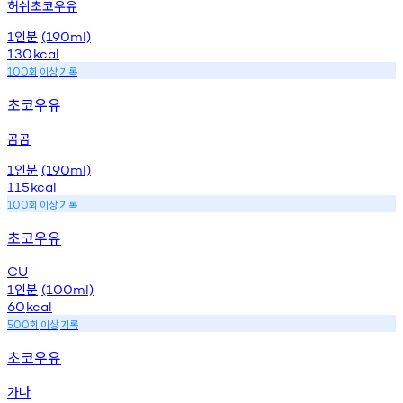
허쉬초코우유
인분
1
(190ml)
130
kcal
회
이상
기록
100
초코우유
곰곰
인분
1
(190ml)
115
kcal
회
이상
기록
100
초코우유
CU
인분
1
(100ml)
60
kcal
회
이상
기록
500
초코우유
가나