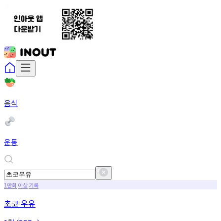
음식
운동
만회
이상
기록
1
초코 우유