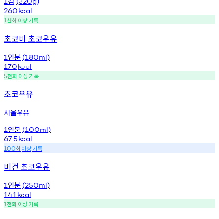
컵
1
(320g)
260
kcal
천회
이상
기록
1
초코비 초코우유
인분
1
(180ml)
170
kcal
천회
이상
기록
5
초코우유
서울우유
인분
1
(100ml)
67.5
kcal
회
이상
기록
100
비건 초코우유
인분
1
(250ml)
141
kcal
천회
이상
기록
1