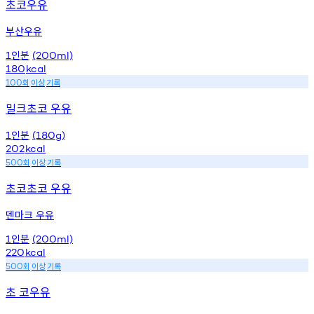
초코우유
부산우유
인분
1
(200ml)
180
kcal
회
이상
기록
100
밀크초코 우유
인분
1
(180g)
202
kcal
회
이상
기록
500
초코초코 우유
덴마크 우유
인분
1
(200ml)
220
kcal
회
이상
기록
500
초 코우유