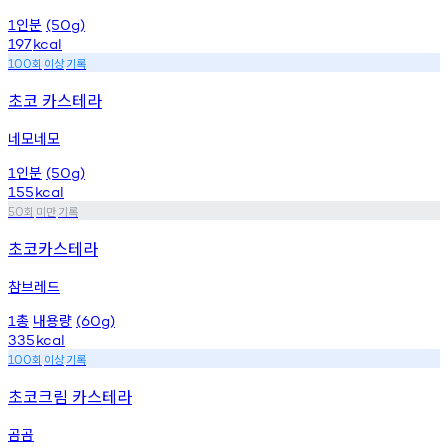
인분
1
(50g)
197
kcal
회
이상
기록
100
초코 카스테라
네모네모
인분
1
(50g)
155
kcal
회
미만
기록
50
초코카스테라
참브레드
총
내용량
1
(60g)
335
kcal
회
이상
기록
100
초코크림 카스테라
곰곰