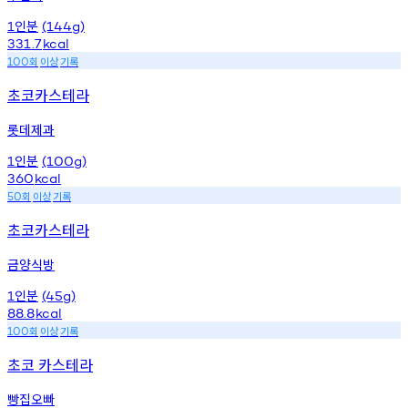
인분
1
(144g)
331.7
kcal
회
이상
기록
100
초코카스테라
롯데제과
인분
1
(100g)
360
kcal
회
이상
기록
50
초코카스테라
금양식방
인분
1
(45g)
88.8
kcal
회
이상
기록
100
초코 카스테라
빵집오빠