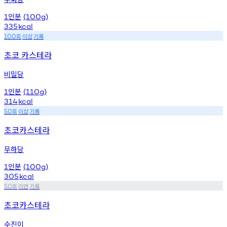
인분
1
(100g)
335
kcal
회
이상
기록
100
초코 카스테라
비밀당
인분
1
(110g)
314
kcal
회
이상
기록
50
초코카스테라
무하당
인분
1
(100g)
305
kcal
회
미만
기록
50
초코카스테라
수진이