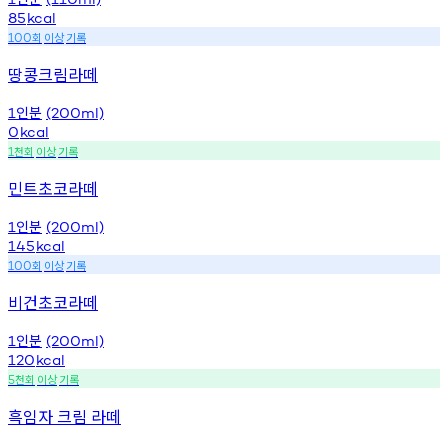
85
kcal
회
이상
기록
100
땅콩크림라떼
인분
1
(200ml)
0
kcal
천회
이상
기록
1
민트초코라떼
인분
1
(200ml)
145
kcal
회
이상
기록
100
비건초코라떼
인분
1
(200ml)
120
kcal
천회
이상
기록
5
흑임자 크림 라떼