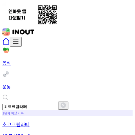
음식
운동
만회
이상
기록
1
초코크림라떼