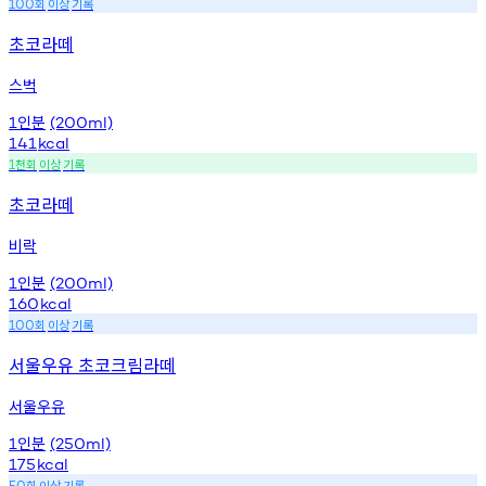
회
이상
기록
100
초코라떼
스벅
인분
1
(200ml)
141
kcal
천회
이상
기록
1
초코라떼
비락
인분
1
(200ml)
160
kcal
회
이상
기록
100
서울우유 초코크림라떼
서울우유
인분
1
(250ml)
175
kcal
회
이상
기록
50