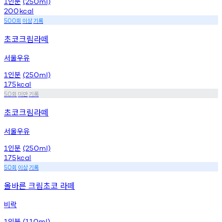
인분
1
(250ml)
200
kcal
회
이상
기록
500
초코크림라떼
서울우유
인분
1
(250ml)
175
kcal
회
미만
기록
50
초코크림라떼
서울우유
인분
1
(250ml)
175
kcal
회
이상
기록
50
올바른 크림초코 라떼
비락
인분
1
(110ml)