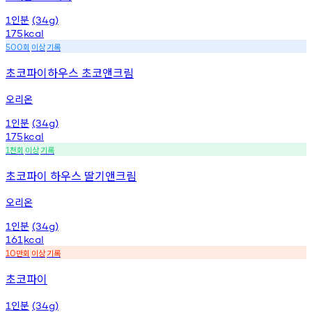
인분
1
(34g)
175
kcal
회
이상
기록
500
초코파이하우스 초코앤크림
오리온
인분
1
(34g)
175
kcal
천회
이상
기록
1
초코파이 하우스 딸기앤크림
오리온
인분
1
(34g)
161
kcal
만회
이상
기록
10
초코파이
인분
1
(34g)