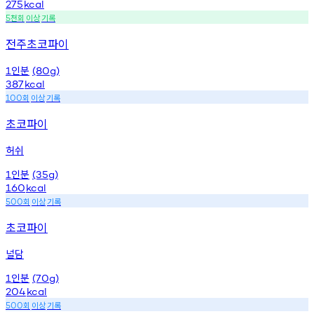
275
kcal
천회
이상
기록
5
전주초코파이
인분
1
(80g)
387
kcal
회
이상
기록
100
초코파이
허쉬
인분
1
(35g)
160
kcal
회
이상
기록
500
초코파이
널담
인분
1
(70g)
204
kcal
회
이상
기록
500