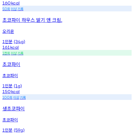
160
kcal
회
이상
기록
50
초코파이 하우스 딸기 앤 크림.
오리온
인분
1
(34g)
161
kcal
천회
이상
기록
1
초코파이
초코파이
인분
1
(1g)
150
kcal
회
이상
기록
100
생초코파이
초코파이
인분
1
(59g)