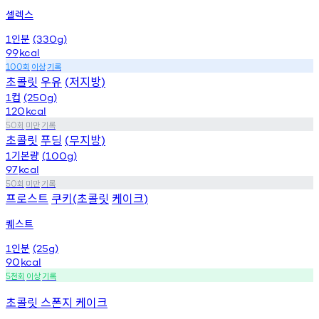
셀렉스
인분
1
(330g)
99
kcal
회
이상
기록
100
초콜릿
우유
저지방
(
)
컵
1
(250g)
120
kcal
회
미만
기록
50
초콜릿
푸딩
무지방
(
)
기본량
1
(100g)
97
kcal
회
미만
기록
50
프로스트
쿠키
초콜릿
케이크
(
)
퀘스트
인분
1
(25g)
90
kcal
천회
이상
기록
5
초콜릿 스폰지 케이크