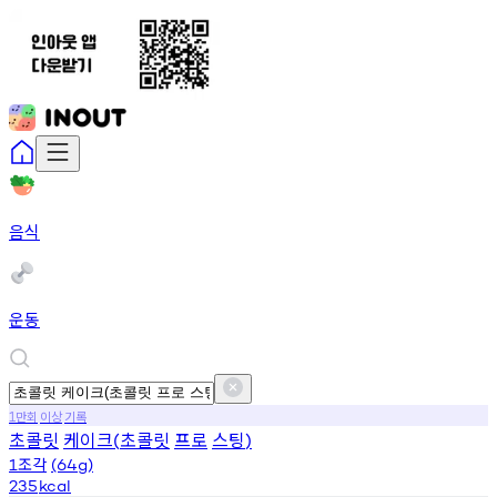
음식
운동
만회
이상
기록
1
초콜릿
케이크
초콜릿
프로
스팅
(
)
조각
1
(64g)
235
kcal