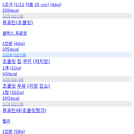
조각
지름
1
(1/12
25
cm)
(66g)
196
kcal
회
미만
기록
50
프로틴
초콜릿
(
)
셀렉스 프로핏
인분
1
(66g)
195
kcal
회
이상
기록
100
초콜릿
칩
쿠키
저지방
(
)
개
1
(10g)
45
kcal
회
미만
기록
50
초콜릿
우유
지방
감소
(
)
컵
1
(250g)
190
kcal
회
미만
기록
50
프로틴바
초콜릿청크
(
)
랠리
인분
1
(58g)