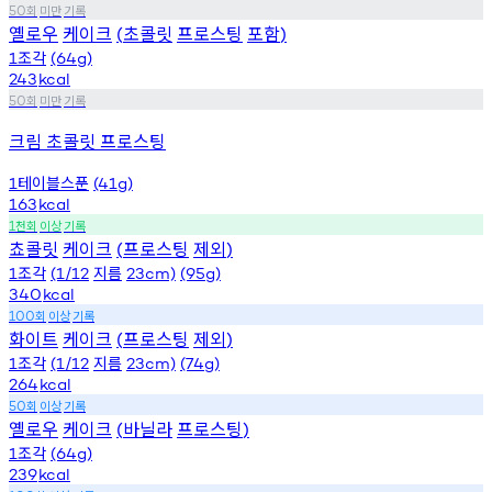
회
미만
기록
50
옐로우
케이크
초콜릿
프로스팅
포함
(
)
조각
1
(64g)
243
kcal
회
미만
기록
50
크림 초콜릿 프로스팅
테이블스푼
1
(41g)
163
kcal
천회
이상
기록
1
쵸콜릿
케이크
프로스팅
제외
(
)
조각
지름
1
(1/12
23cm)
(95g)
340
kcal
회
이상
기록
100
화이트
케이크
프로스팅
제외
(
)
조각
지름
1
(1/12
23cm)
(74g)
264
kcal
회
이상
기록
50
옐로우
케이크
바닐라
프로스팅
(
)
조각
1
(64g)
239
kcal