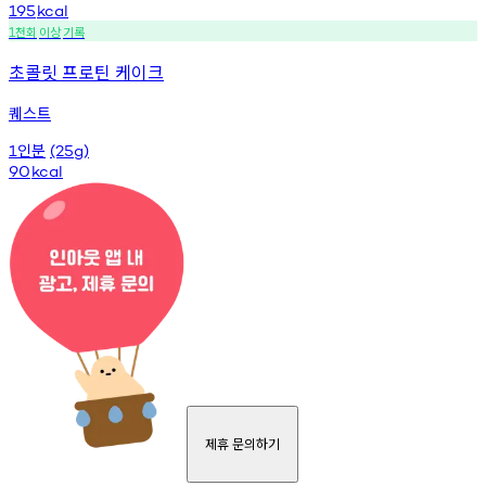
195
kcal
천회
이상
기록
1
초콜릿 프로틴 케이크
퀘스트
인분
1
(25g)
90
kcal
제휴 문의하기