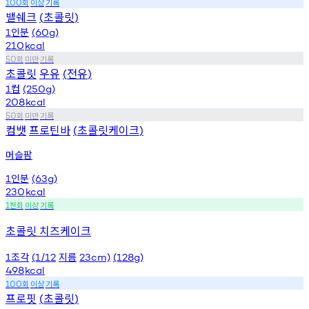
회
이상
기록
100
밸쉐크
초콜릿
(
)
인분
1
(60g)
210
kcal
회
미만
기록
50
초콜릿
우유
전유
(
)
컵
1
(250g)
208
kcal
회
미만
기록
50
컴뱃
프로틴바
초콜릿케이크
(
)
머슬팜
인분
1
(63g)
230
kcal
천회
이상
기록
1
초콜릿 치즈케이크
조각
지름
1
(1/12
23cm)
(128g)
498
kcal
회
이상
기록
100
프로핏
초콜릿
(
)