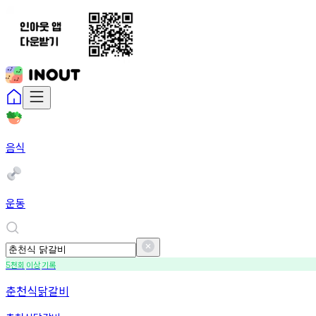
음식
운동
천회
이상
기록
5
춘천식닭갈비