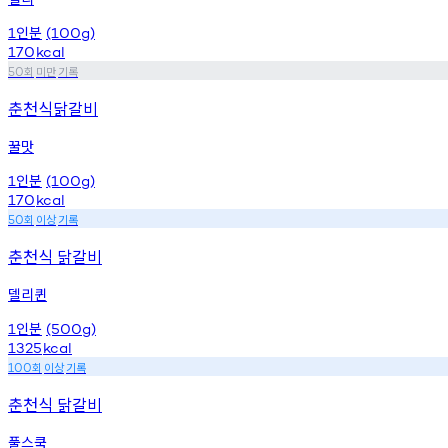
인분
1
(100g)
170
kcal
회
미만
기록
50
춘천식닭갈비
꿀맛
인분
1
(100g)
170
kcal
회
이상
기록
50
춘천식 닭갈비
델리퀸
인분
1
(500g)
1325
kcal
회
이상
기록
100
춘천식 닭갈비
풀스쿡