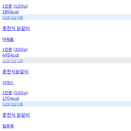
인분
1
(100g)
189
kcal
회
이상
기록
50
춘천식 닭갈비
아워홈
인분
1
(350g)
495
kcal
회
미만
기록
50
춘천식닭갈비
시아스
인분
1
(100g)
170
kcal
회
이상
기록
50
춘천식 닭갈비
참프레