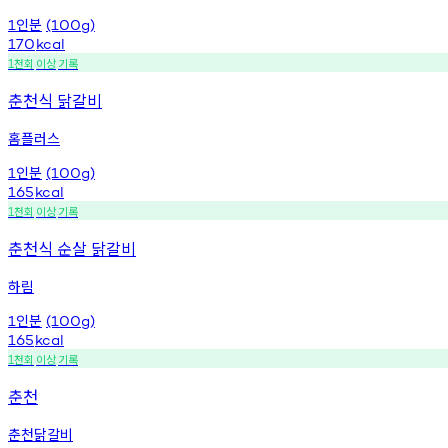
인분
1
(100g)
170
kcal
천회
이상
기록
1
춘천식 닭갈비
홈플러스
인분
1
(100g)
165
kcal
천회
이상
기록
1
춘천식 순살 닭갈비
하림
인분
1
(100g)
165
kcal
천회
이상
기록
1
춘천
춘천닭갈비