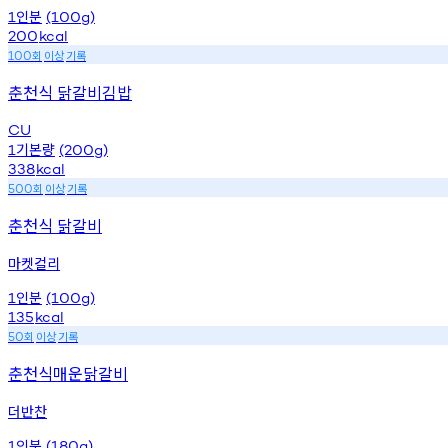
인분
1
(100g)
200
kcal
회
이상
기록
100
춘천식 닭갈비김밥
CU
기본량
1
(200g)
338
kcal
회
이상
기록
500
춘천식 닭갈비
마켓컬리
인분
1
(100g)
135
kcal
회
이상
기록
50
춘천식매운닭갈비
더반찬
인분
1
(180g)