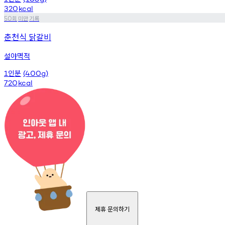
320
kcal
회
미만
기록
50
춘천식 닭갈비
설야멱적
인분
1
(400g)
720
kcal
제휴 문의하기