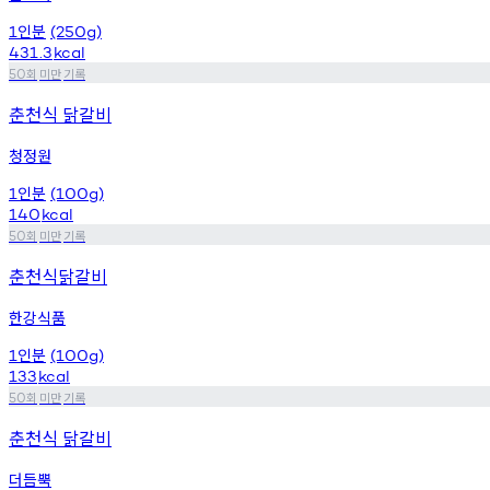
인분
1
(250g)
431.3
kcal
회
미만
기록
50
춘천식 닭갈비
청정원
인분
1
(100g)
140
kcal
회
미만
기록
50
춘천식닭갈비
한강식품
인분
1
(100g)
133
kcal
회
미만
기록
50
춘천식 닭갈비
더듬뿍