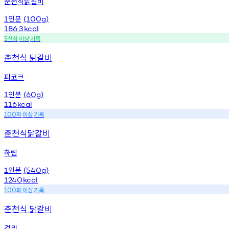
춘천식닭갈비
인분
1
(100g)
186.3
kcal
천회
이상
기록
5
춘천식 닭갈비
피코크
인분
1
(60g)
116
kcal
회
이상
기록
100
춘천식닭갈비
하림
인분
1
(540g)
1240
kcal
회
이상
기록
100
춘천식 닭갈비
컬리