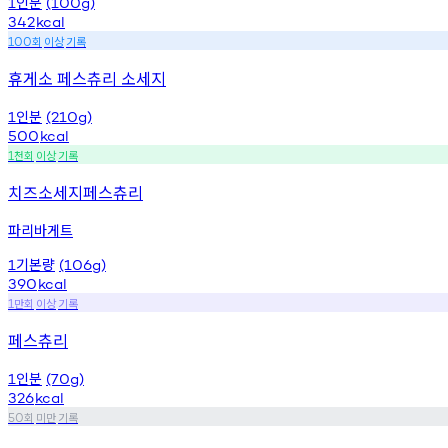
인분
1
(100g)
342
kcal
회
이상
기록
100
휴게소 페스츄리 소세지
인분
1
(210g)
500
kcal
천회
이상
기록
1
치즈소세지페스츄리
파리바게트
기본량
1
(106g)
390
kcal
만회
이상
기록
1
페스츄리
인분
1
(70g)
326
kcal
회
미만
기록
50