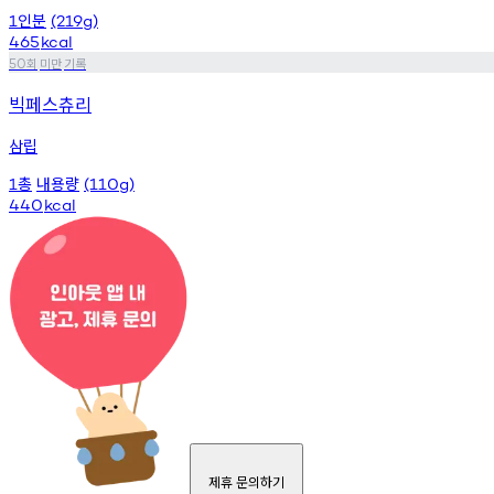
인분
1
(219g)
465
kcal
회
미만
기록
50
빅페스츄리
삼립
총
내용량
1
(110g)
440
kcal
제휴 문의하기