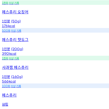
천회
이상
기록
1
페스츄리 오징어
인분
1
(50g)
176
kcal
회
이상
기록
500
페스츄리 핫도그
인분
1
(200g)
390
kcal
천회
이상
기록
1
사과잼 페스츄리
인분
1
(160g)
566
kcal
회
이상
기록
100
페스츄리
삼립