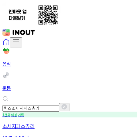
음식
운동
천회
이상
기록
1
소세지페스츄리