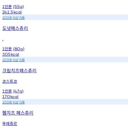
인분
1
(55g)
241.5
kcal
회
이상
기록
100
도넛페스츄리
.
인분
1
(80g)
305
kcal
회
이상
기록
100
크림치즈페스츄리
코스트코
인분
1
(47g)
170
kcal
회
이상
기록
100
햄치즈 페스츄리
뚜레쥬르