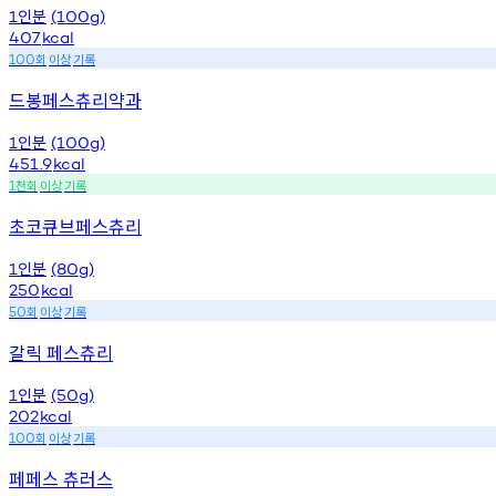
인분
1
(100g)
407
kcal
회
이상
기록
100
드봉페스츄리약과
인분
1
(100g)
451.9
kcal
천회
이상
기록
1
초코큐브페스츄리
인분
1
(80g)
250
kcal
회
이상
기록
50
갈릭 페스츄리
인분
1
(50g)
202
kcal
회
이상
기록
100
페페스 츄러스