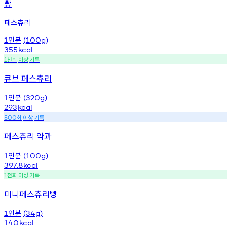
빵
페스츄리
인분
1
(100g)
355
kcal
천회
이상
기록
1
큐브 페스츄리
인분
1
(320g)
293
kcal
회
이상
기록
500
페스츄리 약과
인분
1
(100g)
397.8
kcal
천회
이상
기록
1
미니페스츄리빵
인분
1
(34g)
140
kcal