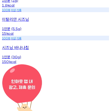
인분
1
(1g)
1.6
kcal
회
이상
기록
100
이탈리안 시즈닝
인분
1
(5.5g)
15
kcal
회
이상
기록
100
시즈닝 바나나칩
인분
1
(30g)
150
kcal