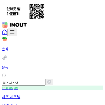
음식
운동
천회
이상
기록
1
치즈 시즈닝