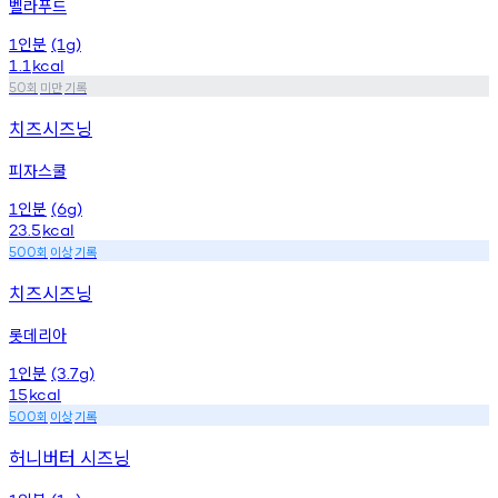
벨라푸드
인분
1
(1g)
1.1
kcal
회
미만
기록
50
치즈시즈닝
피자스쿨
인분
1
(6g)
23.5
kcal
회
이상
기록
500
치즈시즈닝
롯데리아
인분
1
(3.7g)
15
kcal
회
이상
기록
500
허니버터 시즈닝