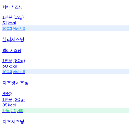
치킨 시즈닝
인분
1
(12g)
51
kcal
회
이상
기록
100
칠리시즈닝
벨라시즈닝
인분
1
(80g)
60
kcal
회
이상
기록
100
치즈맛시즈닝
BBQ
인분
1
(20g)
85
kcal
천회
이상
기록
1
치즈시즈닝