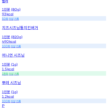
벨라
인분
1
(80g)
93
kcal
회
이상
기록
50
치즈시즈닝통치킨버거
인분
1
(820g)
490
kcal
회
이상
기록
100
어니언 시즈닝
인분
1
(1g)
1.5
kcal
천회
이상
기록
1
뿌려 시즈닝
인분
1
(1g)
1.2
kcal
회
이상
기록
100
P