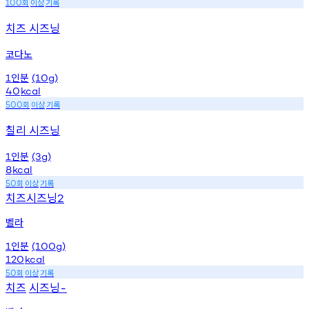
회
이상
기록
100
치즈 시즈닝
코다노
인분
1
(10g)
40
kcal
회
이상
기록
500
칠리 시즈닝
인분
1
(3g)
8
kcal
회
이상
기록
50
치즈시즈닝
2
벨라
인분
1
(100g)
120
kcal
회
이상
기록
50
치즈
시즈닝
-