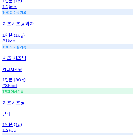
인분
1
(1g)
1.2
kcal
회
이상
기록
100
치즈시즈닝과자
인분
1
(16g)
81
kcal
회
이상
기록
100
치즈 시즈닝
벨라시즈닝
인분
1
(80g)
93
kcal
천회
이상
기록
1
치즈시즈닝
벨라
인분
1
(1g)
1.2
kcal