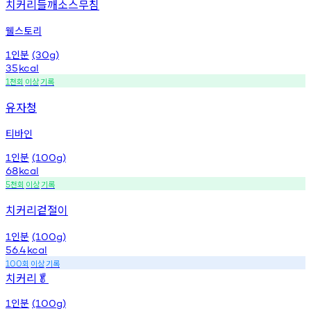
치커리들깨소스무침
웰스토리
인분
1
(30g)
35
kcal
천회
이상
기록
1
유자청
티바인
인분
1
(100g)
68
kcal
천회
이상
기록
5
치커리겉절이
인분
1
(100g)
56.4
kcal
회
이상
기록
100
치커리
🥬
인분
1
(100g)