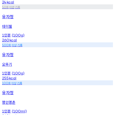
24
kcal
회
미만
기록
50
유자청
데이웰
인분
1
(100g)
260
kcal
회
이상
기록
500
유자청
오뚜기
인분
1
(100g)
255
kcal
회
이상
기록
100
유자청
명인명촌
인분
1
(100ml)