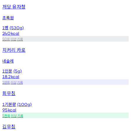
저당 유자청
초록원
병
1
(530g)
240
kcal
회
미만
기록
50
치커리 카로
네슬레
인분
1
(5g)
18.2
kcal
만회
이상
기록
1
회무침
기본량
1
(100g)
95
kcal
천회
이상
기록
5
김무침