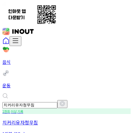
음식
운동
천회
이상
기록
1
치커리유자청무침