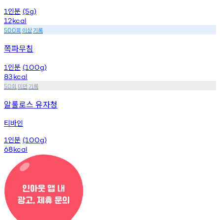
인분
1
(5g)
12
kcal
회
이상
기록
500
쪽파무침
인분
1
(100g)
83
kcal
회
미만
기록
50
알룰로스 유자청
티바인
인분
1
(100g)
68
kcal