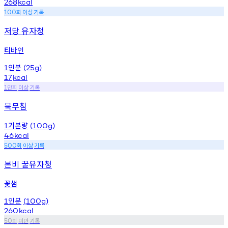
268
kcal
회
이상
기록
100
저당 유자청
티바인
인분
1
(25g)
17
kcal
만회
이상
기록
1
묵무침
기본량
1
(100g)
46
kcal
회
이상
기록
500
본비 꿀유자청
꽃샘
인분
1
(100g)
260
kcal
회
미만
기록
50