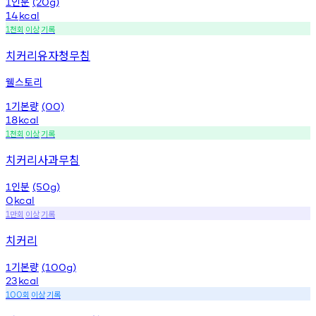
인분
1
(20g)
14
kcal
천회
이상
기록
1
치커리유자청무침
웰스토리
기본량
1
(00)
18
kcal
천회
이상
기록
1
치커리사과무침
인분
1
(50g)
0
kcal
만회
이상
기록
1
치커리
기본량
1
(100g)
23
kcal
회
이상
기록
100