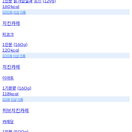
인분
닭가슴살과
소스
1
(129g)
160
kcal
회
이상
기록
500
치킨카레
피코크
인분
1
(160g)
120
kcal
회
이상
기록
100
치킨카레
이마트
기본량
1
(160g)
118
kcal
회
이상
기록
50
허브치킨카레
카레당
인분
1
(500g)