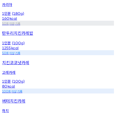
카리야
인분
1
(180g)
160
kcal
회
미만
기록
50
탄두리치킨카레밥
인분
1
(100g)
1255
kcal
회
이상
기록
50
치킨코코넛카레
고레카레
인분
1
(100g)
80
kcal
회
이상
기록
100
버터치킨카레
하치