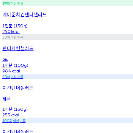
천회
이상
기록
1
케이준치킨텐더샐러드
인분
1
(150g)
240
kcal
회
미만
기록
50
텐더치킨샐러드
Gs
인분
1
(100g)
98.4
kcal
회
이상
기록
50
치킨텐더샐러드
세븐
인분
1
(150g)
255
kcal
회
이상
기록
100
치킨텐더샐러드