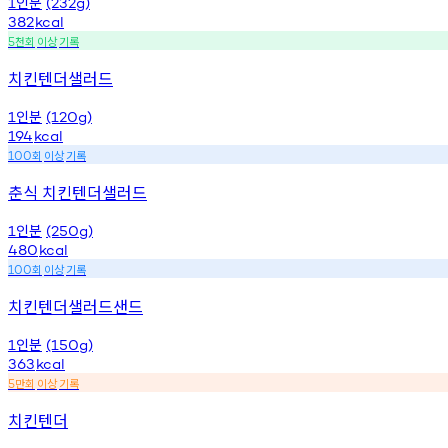
인분
1
(232g)
382
kcal
천회
이상
기록
5
치킨텐더샐러드
인분
1
(120g)
194
kcal
회
이상
기록
100
춘식 치킨텐더샐러드
인분
1
(250g)
480
kcal
회
이상
기록
100
치킨텐더샐러드샌드
인분
1
(150g)
363
kcal
만회
이상
기록
5
치킨텐더