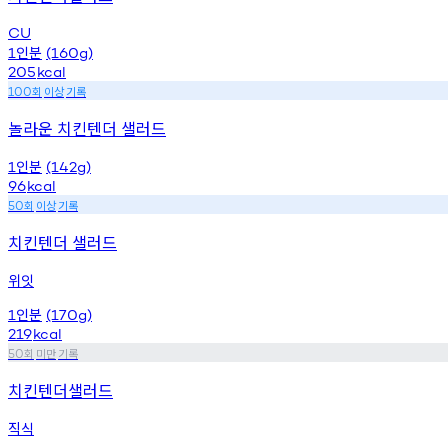
CU
인분
1
(160g)
205
kcal
회
이상
기록
100
놀라운 치킨텐더 샐러드
인분
1
(142g)
96
kcal
회
이상
기록
50
치킨텐더 샐러드
위잇
인분
1
(170g)
219
kcal
회
미만
기록
50
치킨텐더샐러드
직식