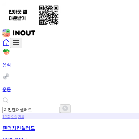
음식
운동
만회
이상
기록
1
텐더치킨샐러드