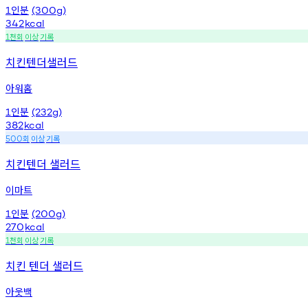
인분
1
(300g)
342
kcal
천회
이상
기록
1
치킨텐더샐러드
아워홈
인분
1
(232g)
382
kcal
회
이상
기록
500
치킨텐더 샐러드
이마트
인분
1
(200g)
270
kcal
천회
이상
기록
1
치킨 텐더 샐러드
아웃백