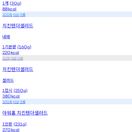
개
1
(30g)
88
kcal
회
이상
기록
100
치킨텐더샐러드
네떼
기본량
1
(160g)
220
kcal
회
미만
기록
50
치킨텐더샐러드
샐러드
접시
1
(250g)
380
kcal
회
이상
기록
100
아워홈 치킨텐더샐러드
인분
1
(231g)
370
kcal