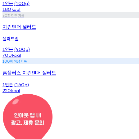
인분
1
(100g)
180
kcal
회
미만
기록
50
치킨텐더 샐러드
샐러드밀
인분
1
(400g)
700
kcal
회
이상
기록
100
홈플러스 치킨텐더 샐러드
인분
1
(160g)
220
kcal