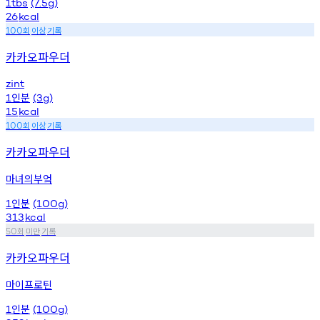
1tbs
(7.5g)
26
kcal
회
이상
기록
100
카카오파우더
zint
인분
1
(3g)
15
kcal
회
이상
기록
100
카카오파우더
마녀의부엌
인분
1
(100g)
313
kcal
회
미만
기록
50
카카오파우더
마이프로틴
인분
1
(100g)