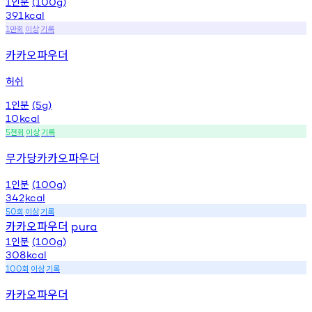
인분
1
(100g)
391
kcal
만회
이상
기록
1
카카오파우더
허쉬
인분
1
(5g)
10
kcal
천회
이상
기록
5
무가당카카오파우더
인분
1
(100g)
342
kcal
회
이상
기록
50
카카오파우더
pura
인분
1
(100g)
308
kcal
회
이상
기록
100
카카오파우더