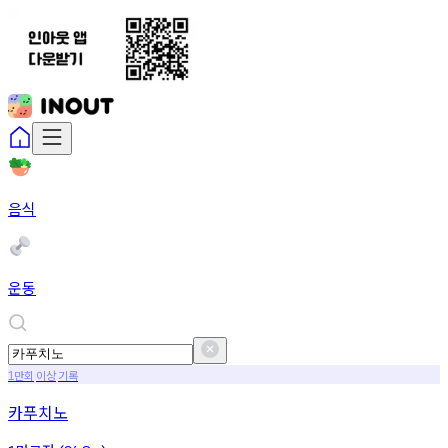
음식
운동
만회
이상
기록
1
카푸치노