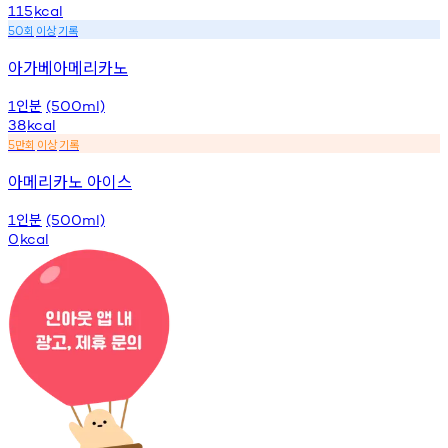
115
kcal
회
이상
기록
50
아가베아메리카노
인분
1
(500ml)
38
kcal
만회
이상
기록
5
아메리카노 아이스
인분
1
(500ml)
0
kcal