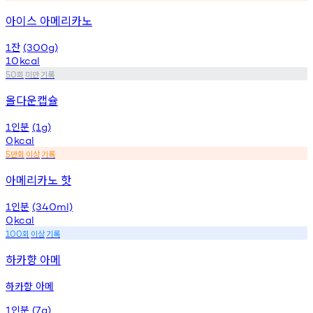
아이스 아메리카노
잔
1
(300g)
10
kcal
회
미만
기록
50
올다운캡슐
인분
1
(1g)
0
kcal
만회
이상
기록
5
아메리카노 핫
인분
1
(340ml)
0
kcal
회
이상
기록
100
하카향 아메
하카향 아메
인분
1
(7g)