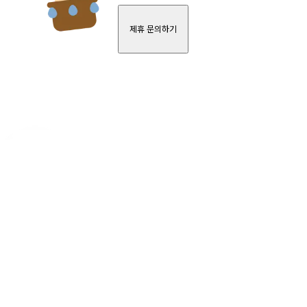
제휴 문의하기