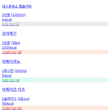
네스프레소 캡슐커피
인분
1
(100ml)
4
kcal
회
미만
기록
50
꼬아메기
인분
1
(28g)
100
kcal
만회
이상
기록
10
아메리카노
머그잔
1
(300g)
5
kcal
천회
이상
기록
5
아메리칸 치즈
슬라이스
1
(28.4g)
96
kcal
만회
이상
기록
10