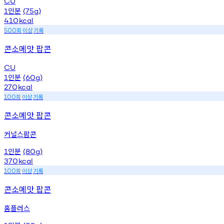
CU
인분
1
(75g)
410
kcal
회
이상
기록
500
콘소메맛 팝콘
CU
인분
1
(60g)
270
kcal
회
이상
기록
100
콘소메맛 팝콘
커널스팝콘
인분
1
(80g)
370
kcal
회
이상
기록
100
콘소메맛 팝콘
홈플러스