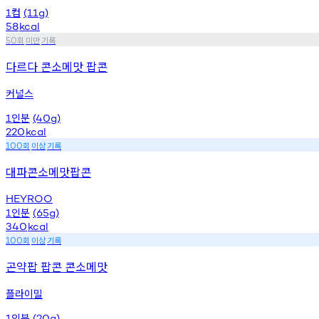
컵
1
(11g)
58
kcal
회
미만
기록
50
다르다 콘소메맛 팝콘
커널스
인분
1
(40g)
220
kcal
회
이상
기록
100
대파콘소메맛팝콘
HEYROO
인분
1
(65g)
340
kcal
회
이상
기록
100
곤약팝 팝콘 콘소메맛
플라이밀
인분
1
(20g)