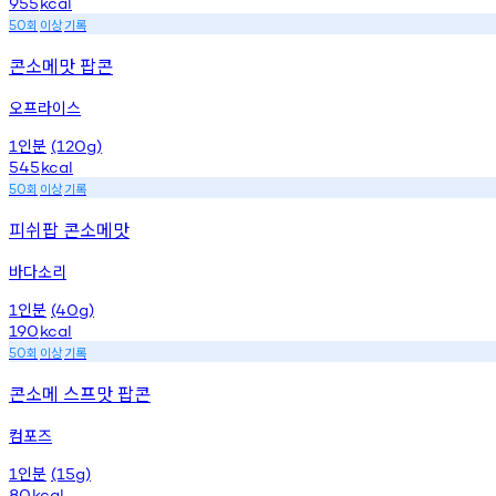
955
kcal
회
이상
기록
50
콘소메맛 팝콘
오프라이스
인분
1
(120g)
545
kcal
회
이상
기록
50
피쉬팝 콘소메맛
바다소리
인분
1
(40g)
190
kcal
회
이상
기록
50
콘소메 스프맛 팝콘
컴포즈
인분
1
(15g)
80
kcal