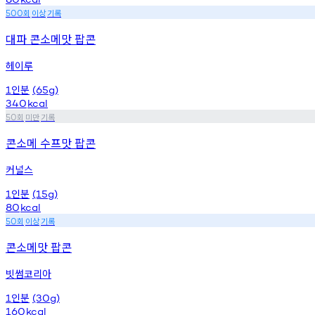
회
이상
기록
500
대파 콘소메맛 팝콘
헤이루
인분
1
(65g)
340
kcal
회
미만
기록
50
콘소메 수프맛 팝콘
커널스
인분
1
(15g)
80
kcal
회
이상
기록
50
콘소메맛 팝콘
빗썸코리아
인분
1
(30g)
160
kcal