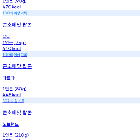
인분
1
(90g)
470
kcal
회
이상
기록
100
콘소메맛 팝콘
CU.
인분
1
(75g)
410
kcal
회
이상
기록
100
콘소메맛 팝콘
다르다
인분
1
(80g)
445
kcal
회
이상
기록
50
콘소메맛 팝콘
노브랜드
인분
1
(210g)