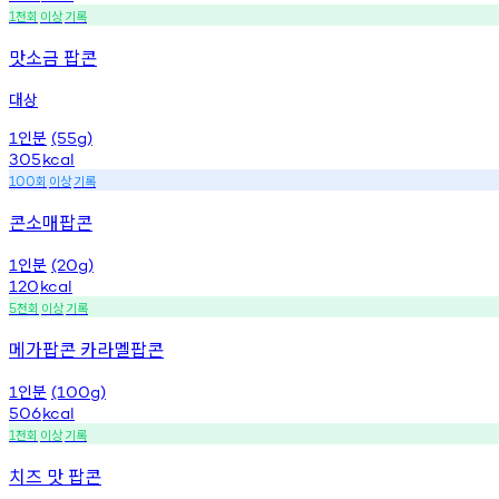
천회
이상
기록
1
맛소금 팝콘
대상
인분
1
(55g)
305
kcal
회
이상
기록
100
콘소매팝콘
인분
1
(20g)
120
kcal
천회
이상
기록
5
메가팝콘 카라멜팝콘
인분
1
(100g)
506
kcal
천회
이상
기록
1
치즈 맛 팝콘