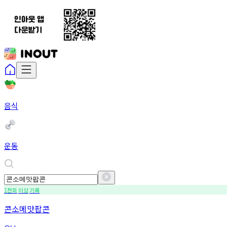
음식
운동
천회
이상
기록
1
콘소메맛팝콘