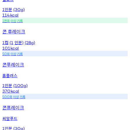
인분
1
(30g)
114
kcal
천회
이상
기록
1
콘 후레이크
컵
인분
1
(1
)
(28g)
101
kcal
회
이상
기록
50
콘푸레이크
홈플러스
인분
1
(100g)
370
kcal
회
이상
기록
500
콘프레이크
씨알푸드
인분
1
(30g)