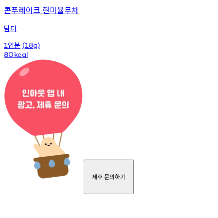
콘푸레이크 현미율무차
담터
인분
1
(18g)
80
kcal
제휴 문의하기