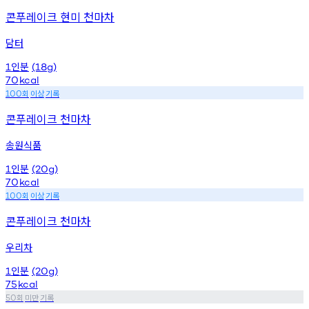
콘푸레이크 현미 천마차
담터
인분
1
(18g)
70
kcal
회
이상
기록
100
콘푸레이크 천마차
송원식품
인분
1
(20g)
70
kcal
회
이상
기록
100
콘푸레이크 천마차
우리차
인분
1
(20g)
75
kcal
회
미만
기록
50