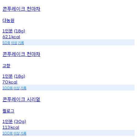
콘푸레이크 천마차
다농원
인분
1
(18g)
62.1
kcal
회
이상
기록
50
콘푸레이크 천마차
고향
인분
1
(18g)
70
kcal
회
이상
기록
100
콘푸레이크 시리얼
켈로그
인분
1
(30g)
113
kcal
회
이상
기록
100