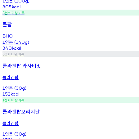
인분
1
(100g)
305
kcal
천회
이상
기록
5
콜팝
BHC
인분
1
(140g)
340
kcal
회
미만
기록
50
콜라겐팝 와사비맛
콜라겐팝
인분
1
(30g)
152
kcal
천회
이상
기록
1
콜라겐팝오리지날
콜라겐팝
인분
1
(30g)