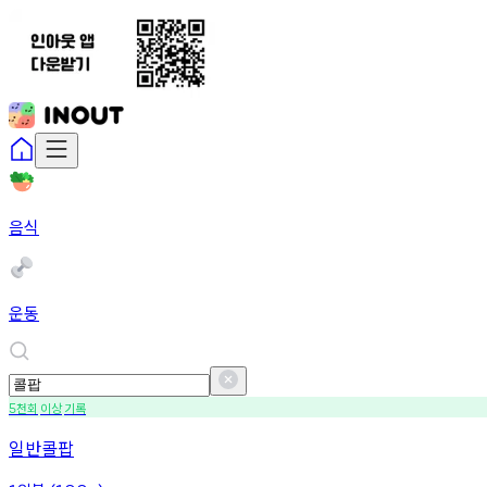
음식
운동
천회
이상
기록
5
일반콜팝