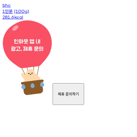
bhc
인분
1
(100g)
281.6
kcal
제휴 문의하기