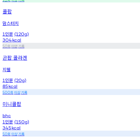
콜팝
맘스터치
인분
1
(120g)
304
kcal
회
미만
기록
50
곤팝 콜라겐
지웰
인분
1
(20g)
85
kcal
회
이상
기록
500
미니콜팝
bhc
인분
1
(150g)
345
kcal
회
이상
기록
50