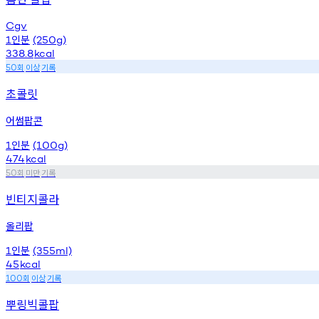
Cgv
인분
1
(250g)
338.8
kcal
회
이상
기록
50
초콜릿
어썸팝콘
인분
1
(100g)
474
kcal
회
미만
기록
50
빈티지콜라
올리팝
인분
1
(355ml)
45
kcal
회
이상
기록
100
뿌링빅콜팝