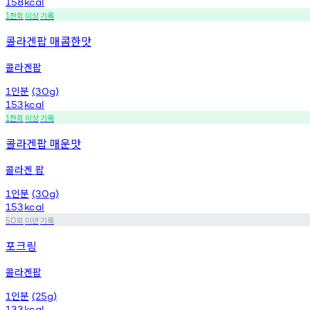
158
kcal
천회
이상
기록
1
콜라겐팝 매콤한맛
콜라겐팝
인분
1
(30g)
153
kcal
천회
이상
기록
1
콜라겐팝 매운맛
콜라겐 팝
인분
1
(30g)
153
kcal
회
미만
기록
50
포크링
콜라겐팝
인분
1
(25g)
133
kcal