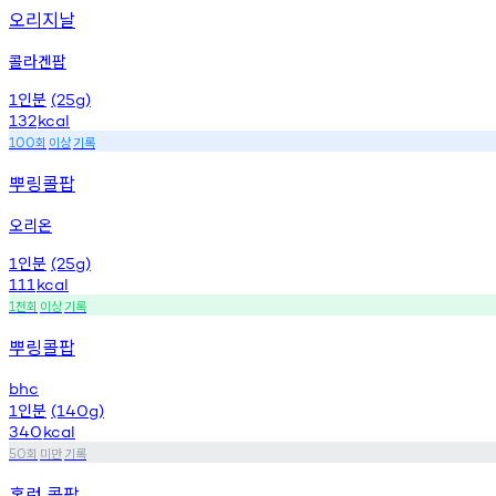
오리지날
콜라겐팝
인분
1
(25g)
132
kcal
회
이상
기록
100
뿌링콜팝
오리온
인분
1
(25g)
111
kcal
천회
이상
기록
1
뿌링콜팝
bhc
인분
1
(140g)
340
kcal
회
미만
기록
50
홈런 콜팝