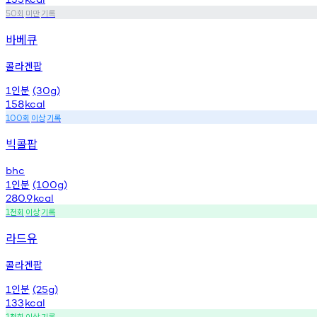
회
미만
기록
50
바베큐
콜라겐팝
인분
1
(30g)
158
kcal
회
이상
기록
100
빅콜팝
bhc
인분
1
(100g)
280.9
kcal
천회
이상
기록
1
라드유
콜라겐팝
인분
1
(25g)
133
kcal
천회
이상
기록
1